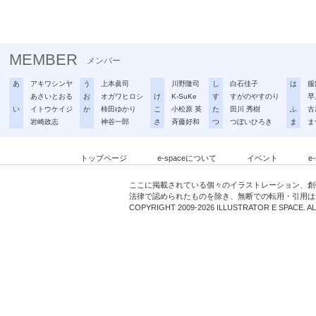
MEMBER
メンバー
あ
アキワシンヤ
う
上本眞司
川野隆司
し
白石佳子
は
服
あさいとおる
お
オガワヒロシ
け
K-SuKe
す
すがのやすのり
早
い
イトウケイジ
か
柿田ゆかり
こ
小松原 英
た
田川 秀樹
ふ
古
岩崎政志
神谷一郎
さ
斉藤好和
つ
つぼいひろき
ま
ま
トップページ
e-spaceについて
イベント
e
ここに掲載されている個々のイラストレーション、創
法律で認められたものを除き、無断での転用・引用は
COPYRIGHT 2009-2026 ILLUSTRATOR E SPACE. A