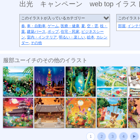
出光 キャンペーン web top イラス
このイラストが入っているカテゴリー
このイラス
春
,
車・自動車
,
ゲーム
,
医療・健康
,
夏
,
空・雲
,
枝・
部屋
,
インテ
葉
,
建築パース
,
ポップ
,
住宅・民家
,
ビジネスシー
ン
,
室内・インテリア
,
明るい・楽しい
,
絵本
,
カレン
ダー
,
その他
服部ユーイチのその他のイラスト
ジャングル
special night
誕生
出光
出光 キ
中秋の名月
神社修繕記念...
地域情報誌 ...
ゲーム
地域情報
1
2
3
4
▶