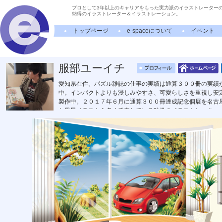
プロとして3年以上のキャリアをもった実力派のイラストレーター
納得のイラストレーター＆イラストレーション。
トップページ
e-spaceについて
イベント
服部ユーイチ
愛知県在住。パズル雑誌の仕事の実績は通算３００冊の実績
中。インパクトよりも浸しみやすさ、可愛らしさを重視し安
製作中。２０１７年６月に通算３００冊達成記念個展を名古
た風景イラストを多く発表している独学のイラストレーター。
トに採用。2012年中日ドラゴンズファン感謝デーのポスタ
ットキャラクターかつなりくんのデザイン全般。長久手市マ
ニケーションアート専門学校講師。