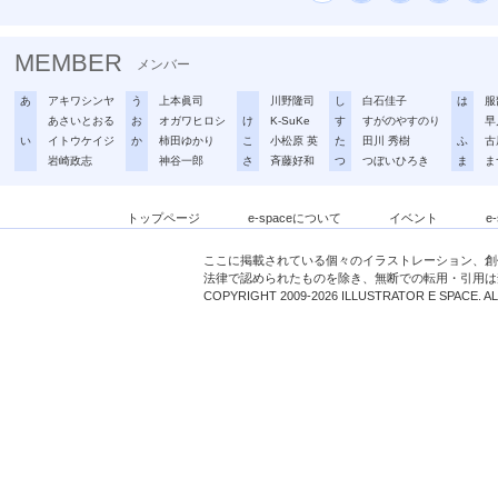
MEMBER
メンバー
あ
アキワシンヤ
う
上本眞司
川野隆司
し
白石佳子
は
服
あさいとおる
お
オガワヒロシ
け
K-SuKe
す
すがのやすのり
早
い
イトウケイジ
か
柿田ゆかり
こ
小松原 英
た
田川 秀樹
ふ
古
岩崎政志
神谷一郎
さ
斉藤好和
つ
つぼいひろき
ま
ま
トップページ
e-spaceについて
イベント
e
ここに掲載されている個々のイラストレーション、創
法律で認められたものを除き、無断での転用・引用は
COPYRIGHT 2009-2026 ILLUSTRATOR E SPACE. A