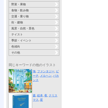
野菜・果物
食物・飲み物
交通・乗り物
街・建物
風景・自然・景色
テイスト
季節・イベント
色傾向
その他
同じキーワードの他のイラスト
地域情報誌 ...
海
,
ファンタジー
,
ビ
ーチ
,
メルヘン
,
バカ
ンス
“Get Stars” ...
森
,
絵本
,
夜
,
クリス
マス
,
星