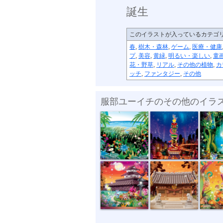
誕生
このイラストが入っているカテゴ
春
,
樹木・森林
,
ゲーム
,
医療・健康
プ
,
美容
,
黄緑
,
明るい・楽しい
,
童
花・野草
,
リアル
,
その他の植物
,
カ
ッチ
,
ファンタジー
,
その他
服部ユーイチのその他のイラ
ジャングル
special night
誕生
中秋の名月
神社修繕記念...
地域情報