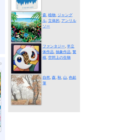
ジャングル
森
,
植物
,
ジャング
ル
,
立体的
,
アンリル
ソー
繁殖
ファンタジー
,
半立
体作品
,
抽象作品
,
繁
殖
,
空想上の生物
晩秋の檜洞、...
自然
,
森
,
秋
,
山
,
色鉛
筆