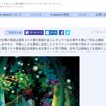
ャリアをもった実力派のイラストレーターのショーケース。
＆イラストレーション。
e-spaceについて
イベント
e-spaceの歴史
リンク
お問い
の仕事の実績は通算３００冊の実績がありレギュラー誌８冊中６冊は７年以上継続
しみやすさ、可愛らしさを重視し安定したクオリティーの作風で現在４つの出版社
に通算３００冊達成記念個展を名古屋テレビ塔で開催。近年では植物などを題材と
表している独学のイラストレーター。主な仕事 2010年年末ジャンボ宝くじのイラ
日ドラゴンズファン感謝デーのポスターなどビジュアル全般担当。愛知県刈谷市のマス
りくんのデザイン全般。長久手市マスコットキャラクター制作。など 名古屋コミ
学校講師。