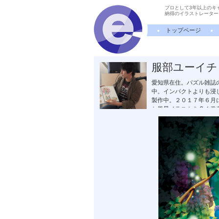
プロとして3年以上のキ
納得のイラストレーター
トップページ
服部ユーイチ
愛知県在住。パズル雑誌
中。インパクトよりも浸
製作中。２０１７年６月
た風景イラストを多く発
トに採用。2012年中
ットキャラクターかつな
ニケーションアート専門