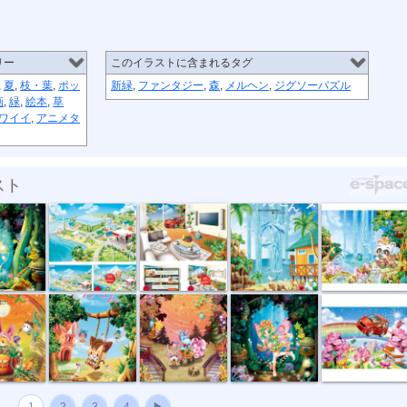
リー
このイラストに含まれるタグ
,
夏
,
枝・葉
,
ポッ
新緑
,
ファンタジー
,
森
,
メルヘン
,
ジグソーパズル
画
,
緑
,
絵本
,
草
ワイイ
,
アニメタ
スト
出光
出光 キャン...
地域情報誌 ...
コンペ用イラ...
誌 ...
ゲーム
地域情報誌 ...
妖精の森
春の虹