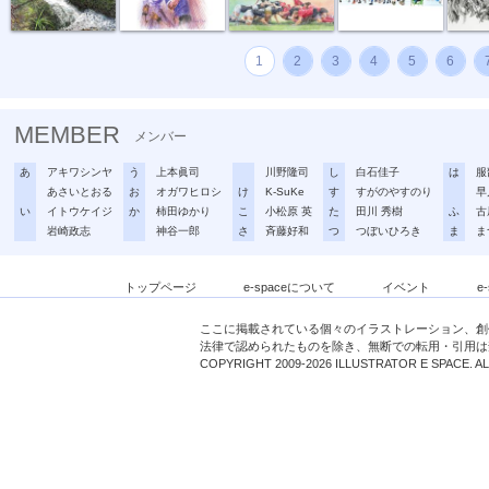
1
2
3
4
5
6
MEMBER
メンバー
あ
アキワシンヤ
う
上本眞司
川野隆司
し
白石佳子
は
服
あさいとおる
お
オガワヒロシ
け
K-SuKe
す
すがのやすのり
早
い
イトウケイジ
か
柿田ゆかり
こ
小松原 英
た
田川 秀樹
ふ
古
岩崎政志
神谷一郎
さ
斉藤好和
つ
つぼいひろき
ま
ま
トップページ
e-spaceについて
イベント
e
ここに掲載されている個々のイラストレーション、創
法律で認められたものを除き、無断での転用・引用は
COPYRIGHT 2009-2026 ILLUSTRATOR E SPACE. A