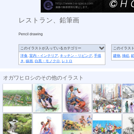
レストラン、鉛筆画
Pencil drawing
このイラストが入っているカテゴリー
このイラス
洋食
,
室内・インテリア
,
キッチン・リビング
,
手描
建物
,
挿絵
,
き
,
線画
,
白黒・モノクロ
,
レトロ
オガワヒロシのその他のイラスト
全仏オープン...
ボールペン画...
ボールペン画...
ボールペン画...
ボールペ
ボールペン画...
ラインアウト...
ラグビーイラ...
東京マラソン...
ボール