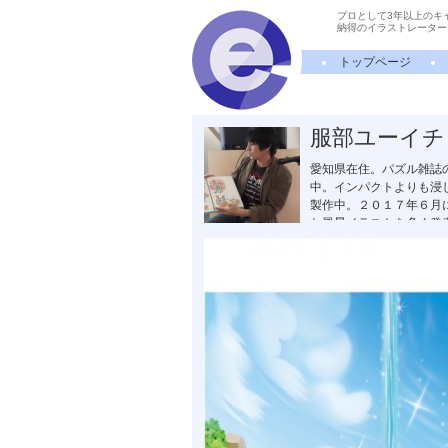
プロとして3年以上のキ
納得のイラストレーター
トップページ
服部ユーイチ
愛知県在住。パズル雑誌
中。インパクトよりも浸
製作中。２０１７年６月
た風景イラストを多く発
トに採用。2012年中
ットキャラクターかつな
ニケーションアート専門