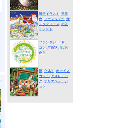
サンタ飛行機...
風景イラスト
,
雪景
色
,
ファンタジー
,
サ
ンタクロース
,
街並
イラスト
New Year Car...
ファンタジー
,
ドラ
ゴン
,
年賀状
,
龍
,
お
正月
ボーイスカウ...
橋
,
立体的
,
ボーイス
カウト
,
アスレチッ
ク
,
オリエンテーシ
ョン