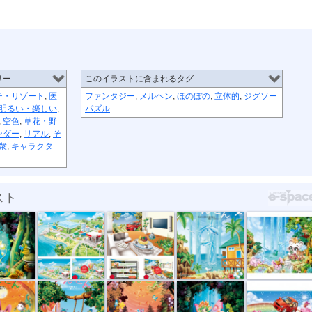
リー
このイラストに含まれるタグ
チ・リゾート
,
医
ファンタジー
,
メルヘン
,
ほのぼの
,
立体的
,
ジグソー
明るい・楽しい
,
パズル
,
空色
,
草花・野
ンダー
,
リアル
,
そ
衆
,
キャラクタ
スト
出光
出光 キャン...
地域情報誌 ...
コンペ用イラ...
誌 ...
ゲーム
地域情報誌 ...
妖精の森
春の虹