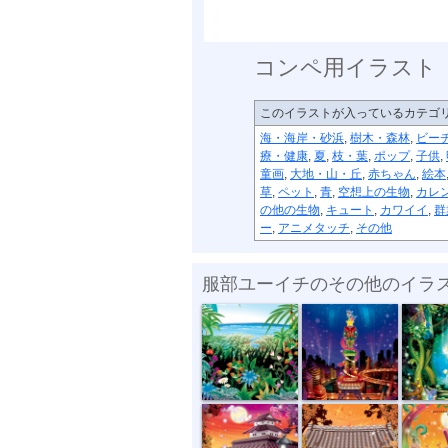
コンペ用イラスト
このイラストが入っているカテゴ
海・海岸・砂浜
,
樹木・森林
,
ビー
療・健康
,
夏
,
枝・葉
,
ポップ
,
子供
,
童画
,
大地・山・丘
,
赤ちゃん
,
絵本
草
,
ペット
,
青
,
空想上の生物
,
カレ
の他の生物
,
キュート
,
カワイイ
,
群
ー
,
アニメタッチ
,
その他
服部ユーイチのその他のイラ
ジャングル
special night
誕生
中秋の名月
神社修繕記念...
地域情報