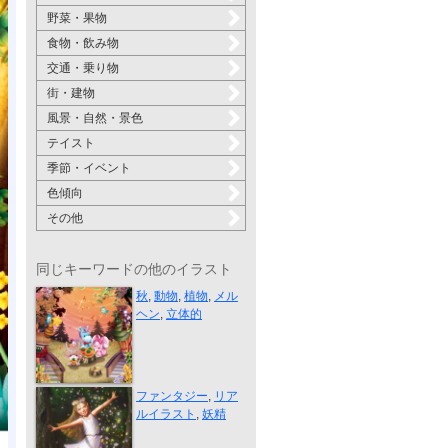
野菜・果物
食物・飲み物
交通・乗り物
街・建物
風景・自然・景色
テイスト
季節・イベント
色傾向
その他
同じキーワードの他のイラスト
地域情報誌 ...
秋
,
動物
,
植物
,
メル
ヘン
,
立体的
妖精
ファンタジー
,
リア
ルイラスト
,
妖精