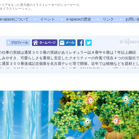
ャリアをもった実力派のイラストレーターのショーケース。
＆イラストレーション。
e-spaceについて
イベント
e-spaceの歴史
リンク
お問い
の仕事の実績は通算３００冊の実績がありレギュラー誌８冊中６冊は７年以上継続
しみやすさ、可愛らしさを重視し安定したクオリティーの作風で現在４つの出版社
に通算３００冊達成記念個展を名古屋テレビ塔で開催。近年では植物などを題材と
表している独学のイラストレーター。主な仕事 2010年年末ジャンボ宝くじのイラ
日ドラゴンズファン感謝デーのポスターなどビジュアル全般担当。愛知県刈谷市のマス
りくんのデザイン全般。長久手市マスコットキャラクター制作。など 名古屋コミ
学校講師。