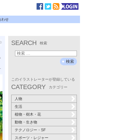
合わせ
SEARCH
検索
で
し
ス
コ
このイラストレーターが登録している
ュ
CATEGORY
カテゴリー
人物
生活
植物・樹木・花
動物・生き物
テクノロジー・SF
スポーツ・レジャー