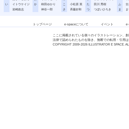
い
イトウケイジ
か
柿田ゆかり
こ
小松原 英
た
田川 秀樹
ふ
古
岩崎政志
神谷一郎
さ
斉藤好和
つ
つぼいひろき
ま
ま
トップページ
e-spaceについて
イベント
e
ここに掲載されている個々のイラストレーション、創
法律で認められたものを除き、無断での転用・引用は
COPYRIGHT 2009-2026 ILLUSTRATOR E SPACE. A