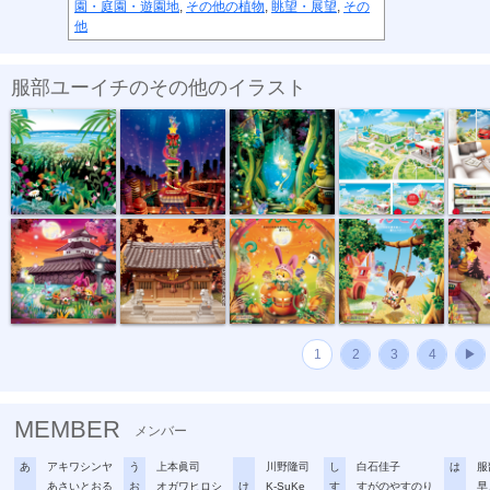
園・庭園・遊園地
,
その他の植物
,
眺望・展望
,
その
他
服部ユーイチのその他のイラスト
ジャングル
special night
誕生
出光
出光 キ
中秋の名月
神社修繕記念...
地域情報誌 ...
ゲーム
地域情報
1
2
3
4
▶
MEMBER
メンバー
あ
アキワシンヤ
う
上本眞司
川野隆司
し
白石佳子
は
服
あさいとおる
お
オガワヒロシ
け
K-SuKe
す
すがのやすのり
早