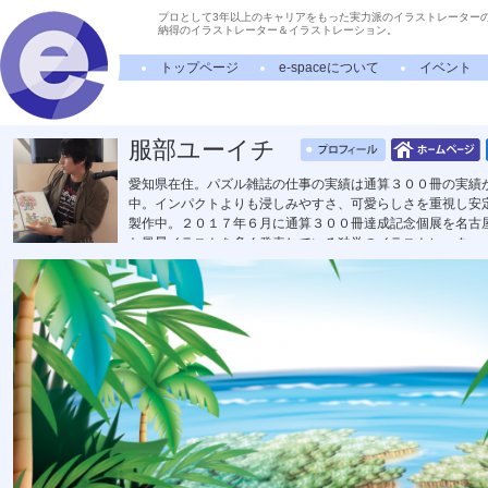
プロとして3年以上のキャリアをもった実力派のイラストレーター
納得のイラストレーター＆イラストレーション。
トップページ
e-spaceについて
イベント
服部ユーイチ
愛知県在住。パズル雑誌の仕事の実績は通算３００冊の実績
中。インパクトよりも浸しみやすさ、可愛らしさを重視し安
製作中。２０１７年６月に通算３００冊達成記念個展を名古
た風景イラストを多く発表している独学のイラストレーター。
トに採用。2012年中日ドラゴンズファン感謝デーのポスタ
ットキャラクターかつなりくんのデザイン全般。長久手市マ
ニケーションアート専門学校講師。