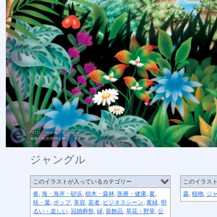
ジャングル
このイラストが入っているカテゴリー
このイラス
春
,
海・海岸・砂浜
,
樹木・森林
,
医療・健康
,
夏
,
森
,
植物
,
ジ
枝・葉
,
ポップ
,
美容
,
若者
,
ビジネスシーン
,
黄緑
,
明
るい・楽しい
,
冠婚葬祭
,
緑
,
装飾品
,
草花・野草
,
公