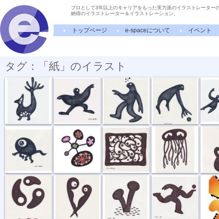
プロとして3年以上のキャリアをもった実力派のイラストレーター
納得のイラストレーター＆イラストレーション。
トップページ
e-spaceについて
イベント
タグ：「紙」のイラスト
敵か味方か
歓迎の舞
ほろ酔い気分
拾い物
祝福の
４足歩行
結びつく
閉じ込める
火星上陸
バラン
回転する
出逢う
発芽
運ぶ
帰り道
キノコ
おしべ
いのちの樹
飛ぶ
手応え