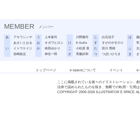
MEMBER
メンバー
あ
アキワシンヤ
う
上本眞司
川野隆司
し
白石佳子
は
服
あさいとおる
お
オガワヒロシ
け
K-SuKe
す
すがのやすのり
早
い
イトウケイジ
か
柿田ゆかり
こ
小松原 英
た
田川 秀樹
ふ
古
岩崎政志
神谷一郎
さ
斉藤好和
つ
つぼいひろき
ま
ま
トップページ
e-spaceについて
イベント
e
ここに掲載されている個々のイラストレーション、創
法律で認められたものを除き、無断での転用・引用は
COPYRIGHT 2009-2026 ILLUSTRATOR E SPACE. A