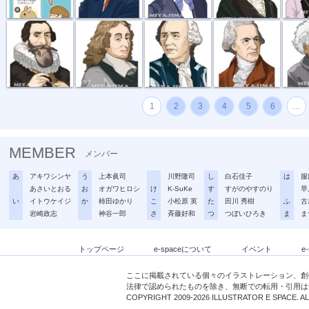
理科の偉人似...
理科の偉人似...
理科の偉人似...
理科の偉人似...
理科の偉
1
2
3
4
5
6
…
MEMBER
メンバー
あ
アキワシンヤ
う
上本眞司
川野隆司
し
白石佳子
は
服
あさいとおる
お
オガワヒロシ
け
K-SuKe
す
すがのやすのり
早
い
イトウケイジ
か
柿田ゆかり
こ
小松原 英
た
田川 秀樹
ふ
古
岩崎政志
神谷一郎
さ
斉藤好和
つ
つぼいひろき
ま
ま
トップページ
e-spaceについて
イベント
e
ここに掲載されている個々のイラストレーション、創
法律で認められたものを除き、無断での転用・引用は
COPYRIGHT 2009-2026 ILLUSTRATOR E SPACE. A