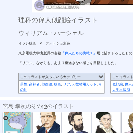
理科の偉人似顔絵イラスト
ウィリアム・ハーシェル
イラレ線画 × フォトショ彩色
東京電機大学出版局の書籍
『偉人たちの挑戦１』
用に描き下ろしたもの
「リアル」ながらも、あまり重過ぎない感じを目指しました。
このイラストが入っているカテゴリー
このイラス
男性
,
高齢者
,
似顔絵
,
線画
,
リアル
,
教材用カット
,
そ
似顔絵
,
偉人
の他
大学出版局
宮島 幸次のその他のイラスト
年賀状2023
理科の偉人似...
理科の偉人似...
理科の偉人似...
理科の偉