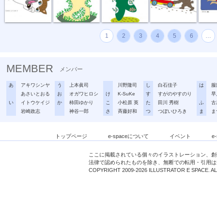
1
2
3
4
5
6
…
MEMBER
メンバー
あ
アキワシンヤ
う
上本眞司
川野隆司
し
白石佳子
は
服
あさいとおる
お
オガワヒロシ
け
K-SuKe
す
すがのやすのり
早
い
イトウケイジ
か
柿田ゆかり
こ
小松原 英
た
田川 秀樹
ふ
古
岩崎政志
神谷一郎
さ
斉藤好和
つ
つぼいひろき
ま
ま
トップページ
e-spaceについて
イベント
e
ここに掲載されている個々のイラストレーション、創
法律で認められたものを除き、無断での転用・引用は
COPYRIGHT 2009-2026 ILLUSTRATOR E SPACE. A