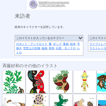
来訪者
絵本のキャラクターを試作しています。
このイラストが入っているカテゴリー
このイラス
ロボット・アンドロイド
,
夏
,
ポップ
,
童画
,
絵本
,
手
ライブトレ
描き
,
空想上の生物
,
線画
,
茶色
,
白黒・モノクロ
,
レ
ラストレー
トロ
斉藤好和のその他のイラスト
植物のチカラ
組み合わせ
植木鉢
節足星人
3月カ
どう、このポ...
おいしい匂い
新しい種
坂道登れば
遠泳