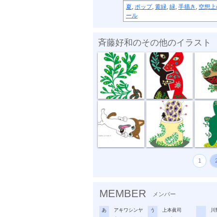
夏
,
ポップ
,
黄緑
,
緑
,
手描き
,
空想上
ール
斉藤好和のその他のイラスト
植物のチカラ
組み合わせ
植木鉢
どう、このポ...
おいしい匂い
新しい
1
MEMBER
メンバー
あ
アキワシンヤ
う
上本眞司
川