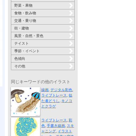
野菜・果物
食物・飲み物
交通・乗り物
街・建物
風景・自然・景色
テイスト
季節・イベント
色傾向
その他
同じキーワードの他のイラスト
似た者どうし
線画
,
デジタル彩色
,
ライブトレース
,
似
た者どうし
,
キノコ
とクラゲ
揮発性歯車
ライブトレース
,
彩
色
,
手書き線画
,
スキ
ャニング
,
イラスト