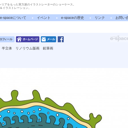
ャリアをもった実力派のイラストレーターのショーケース。
＆イラストレーション。
e-spaceについて
イベント
e-spaceの歴史
リンク
お問い
 半立体 リノリウム版画 鉛筆画