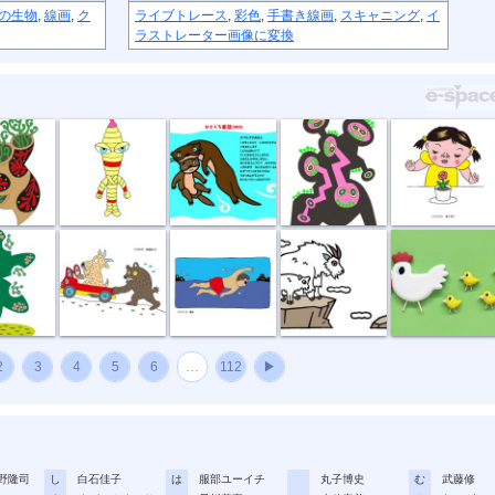
の生物
,
線画
,
ク
ライブトレース
,
彩色
,
手書き線画
,
スキャニング
,
イ
ラストレーター画像に変換
節足星人
3月カワウソ
アリの巣
春の香り
種
坂道登れば
遠泳
崖っぷちのシ...
ニワトリ親子
2
3
4
5
6
…
112
▶
野隆司
し
白石佳子
は
服部ユーイチ
丸子博史
む
武藤修