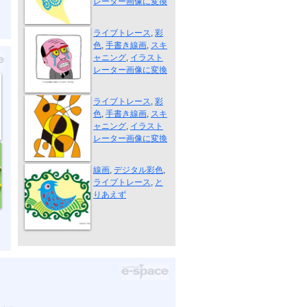
レーター画像に変換
オヤジ泣く
ライブトレース
,
彩
色
,
手書き線画
,
スキ
ャニング
,
イラスト
レーター画像に変換
ミツバチダンス
ライブトレース
,
彩
色
,
手書き線画
,
スキ
ャニング
,
イラスト
レーター画像に変換
ピーちゃん
線画
,
デジタル彩色
,
ライブトレース
,
と
りあえず