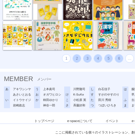
“複十字シー...
母子健康手帳...
ちいさなデジ...
例解小学 漢...
例解小学
1
2
3
4
5
6
…
MEMBER
メンバー
あ
アキワシンヤ
う
上本眞司
川野隆司
し
白石佳子
は
服
あさいとおる
お
オガワヒロシ
け
K-SuKe
す
すがのやすのり
早
い
イトウケイジ
か
柿田ゆかり
こ
小松原 英
た
田川 秀樹
ふ
古
岩崎政志
神谷一郎
さ
斉藤好和
つ
つぼいひろき
ま
ま
トップページ
e-spaceについて
イベント
e
ここに掲載されている個々のイラストレーション、創