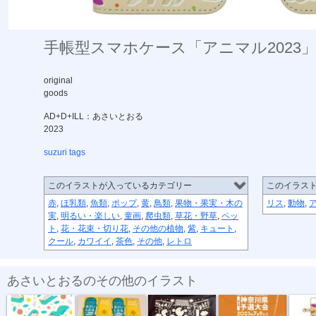
手帳型スマホケース「アニマル2023
original
goods
AD+D+ILL：あさいとおる
2023
suzuri tags
このイラストが入っているカテゴリー
このイラス
赤
,
ほ乳類
,
魚類
,
ポップ
,
黄
,
鳥類
,
果物・果実・木の
リス
,
動物
,
実
,
明るい・楽しい
,
童画
,
爬虫類
,
草花・野草
,
ペッ
ト
,
花・花束・切り花
,
その他の植物
,
紫
,
キュート
,
クール
,
カワイイ
,
茶色
,
その他
,
レトロ
あさいとおるのその他のイラスト
テキスタイル...
名刺2022
ソーシャルフ...
ソーシャルフ...
手帳型ス