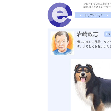
プロとして3年以上のキ
納得のイラストレーター
トップページ
岩崎政志
明るい楽しい風景、リア
す。よろしくお願いいた