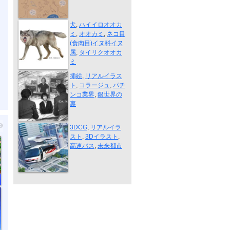
動物リアルイ...
犬
,
ハイイロオオカ
ミ
,
オオカミ
,
ネコ目
(食肉目)イヌ科イヌ
属
,
タイリクオオカ
ミ
銀世界の裏・...
挿絵
,
リアルイラス
ト
,
コラージュ
,
パチ
ンコ業界
,
銀世界の
裏
渋谷上空20m
3DCG
,
リアルイラ
スト
,
3Dイラスト
,
高速バス
,
未来都市