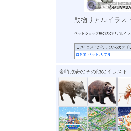
動物リアルイラス
ペットショップ用の犬のリアルイラ
このイラストが入っているカテゴ
ほ乳類
,
ペット
,
リアル
岩崎政志のその他のイラスト
危険生物・イ...
危険生物・クマ
危険生物
トイザラスポ...
マンション・...
サンタと