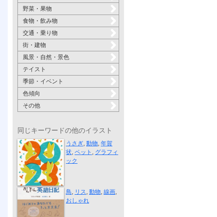
野菜・果物
食物・飲み物
交通・乗り物
街・建物
風景・自然・景色
テイスト
季節・イベント
色傾向
その他
同じキーワードの他のイラスト
New Year Car...
うさぎ
,
動物
,
年賀
状
,
ペット
,
グラフィ
ック
“かんたん英...
鳥
,
リス
,
動物
,
線画
,
おしゃれ