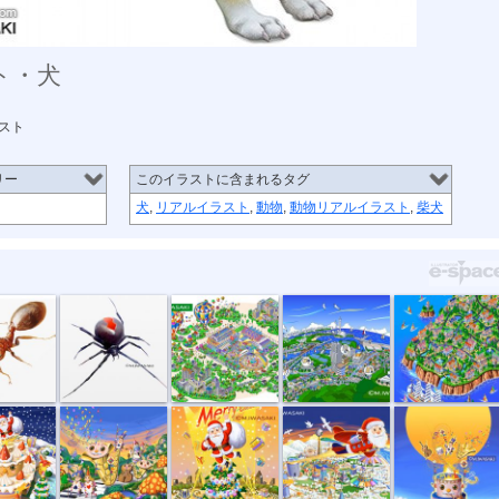
ト・犬
スト
リー
このイラストに含まれるタグ
犬
,
リアルイラスト
,
動物
,
動物リアルイラスト
,
柴犬
・ヒ...
危険生物・セ...
トヨタイベン...
中外炉工業株...
楽天市場の風...
クリ...
音楽会のパレ...
メリークリス...
サンタ飛行機...
パイプおじさん