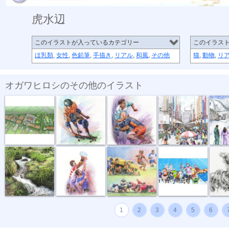
虎水辺
このイラストが入っているカテゴリー
このイラス
ほ乳類
,
女性
,
色鉛筆
,
手描き
,
リアル
,
和風
,
その他
猫
,
動物
,
リ
オガワヒロシのその他のイラスト
全仏オープン...
ボールペン画...
ボールペン画...
ボールペン画...
ボールペ
ボールペン画...
ラインアウト...
ラグビーイラ...
東京マラソン...
ボール
1
2
3
4
5
6