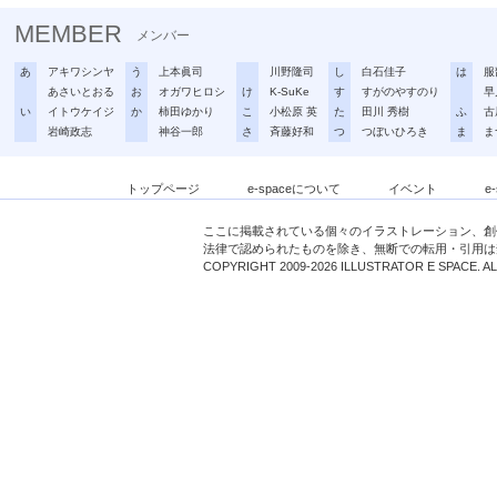
MEMBER
メンバー
あ
アキワシンヤ
う
上本眞司
川野隆司
し
白石佳子
は
服
あさいとおる
お
オガワヒロシ
け
K-SuKe
す
すがのやすのり
早
い
イトウケイジ
か
柿田ゆかり
こ
小松原 英
た
田川 秀樹
ふ
古
岩崎政志
神谷一郎
さ
斉藤好和
つ
つぼいひろき
ま
ま
トップページ
e-spaceについて
イベント
e
ここに掲載されている個々のイラストレーション、創
法律で認められたものを除き、無断での転用・引用は
COPYRIGHT 2009-2026 ILLUSTRATOR E SPACE. A