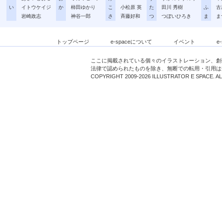
い
イトウケイジ
か
柿田ゆかり
こ
小松原 英
た
田川 秀樹
ふ
古
岩崎政志
神谷一郎
さ
斉藤好和
つ
つぼいひろき
ま
ま
トップページ
e-spaceについて
イベント
e
ここに掲載されている個々のイラストレーション、創
法律で認められたものを除き、無断での転用・引用は
COPYRIGHT 2009-2026 ILLUSTRATOR E SPACE. A