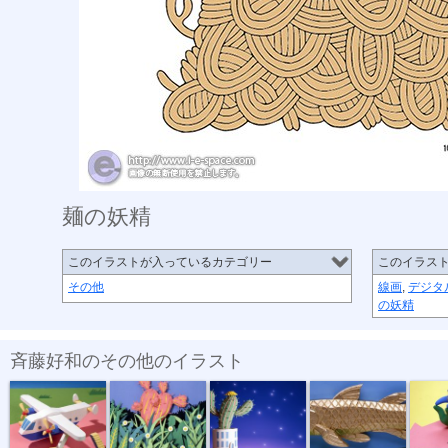
麺の妖精
このイラストが入っているカテゴリー
このイラス
その他
線画
,
デジタ
の妖精
斉藤好和のその他のイラスト
手紙書くから...
サボテン01
サボテンの花
古代を夢見る
でんぐ