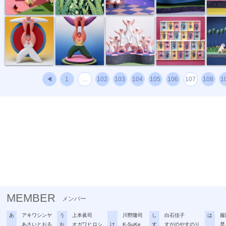
心はひとつ
飛び立つ心
人間ピラミッド
良い子の詰め...
ラジオ
◀
1
…
102
103
104
105
106
107
108
1
MEMBER
メンバー
あ
アキワシンヤ
う
上本眞司
川野隆司
し
白石佳子
は
服
あさいとおる
お
オガワヒロシ
け
K-SuKe
す
すがのやすのり
早