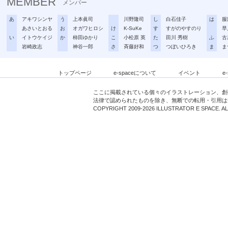
MEMBER
メンバー
あ
アキワシンヤ
う
上本眞司
川野隆司
し
白石佳子
は
服
あさいとおる
お
オガワヒロシ
け
K-SuKe
す
すがのやすのり
早
い
イトウケイジ
か
柿田ゆかり
こ
小松原 英
た
田川 秀樹
ふ
古
岩崎政志
神谷一郎
さ
斉藤好和
つ
つぼいひろき
ま
ま
トップページ
e-spaceについて
イベント
e
ここに掲載されている個々のイラストレーション、創
法律で認められたものを除き、無断での転用・引用は
COPYRIGHT 2009-2026 ILLUSTRATOR E SPACE. A