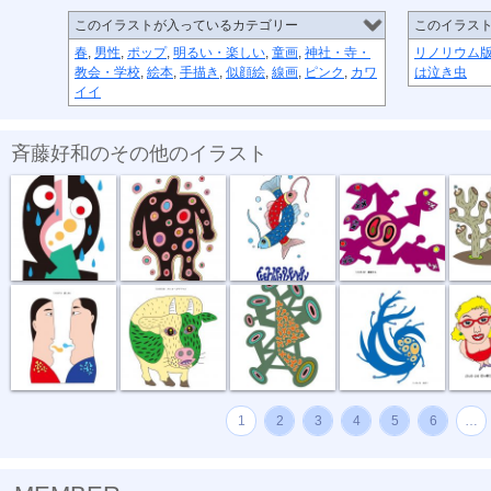
このイラストが入っているカテゴリー
このイラス
春
,
男性
,
ポップ
,
明るい・楽しい
,
童画
,
神社・寺・
リノリウム
教会・学校
,
絵本
,
手描き
,
似顔絵
,
線画
,
ピンク
,
カワ
は泣き虫
イイ
斉藤好和のその他のイラスト
傘がない
正体不明
深海の恋
捕食する
団地
話し合い
オハヨーゴザ...
噂の出所
風祭り
ハイ私
1
2
3
4
5
6
…