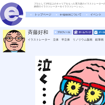
プロとして3年以上のキャリアをもった実力派のイラストレーター
納得のイラストレーター＆イラストレーション。
トップページ
e-spaceについて
イベント
斉藤好和
イラストレーター 立体 半立体 リノリウム版画 鉛筆画