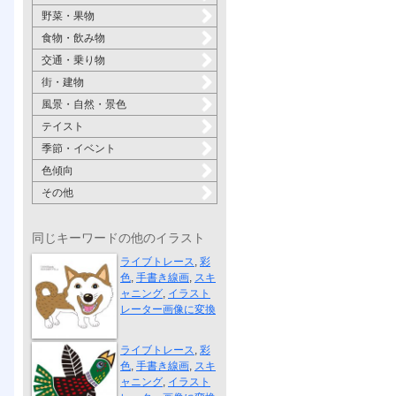
野菜・果物
食物・飲み物
交通・乗り物
街・建物
風景・自然・景色
テイスト
季節・イベント
色傾向
その他
同じキーワードの他のイラスト
そろそろおや...
ライブトレース
,
彩
色
,
手書き線画
,
スキ
ャニング
,
イラスト
レーター画像に変換
星をめざす
ライブトレース
,
彩
色
,
手書き線画
,
スキ
ャニング
,
イラスト