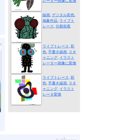
レーター画像に変換
分裂前夜
線画
,
デジタル彩色
,
抽象作品
,
ライブト
レース
,
分裂前夜
ビックリした...
ライブトレース
,
彩
色
,
手書き線画
,
スキ
ャニング
,
イラスト
レーター画像に変換
重ねてみる
ライブトレース
,
彩
色
,
手書き線画
,
スキ
ャニング
,
イラスト
レータ変換