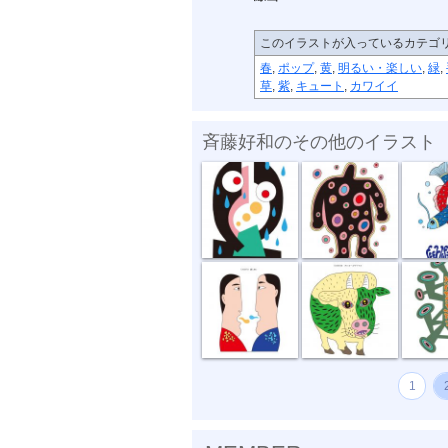
このイラストが入っているカテゴ
春
,
ポップ
,
黄
,
明るい・楽しい
,
緑
,
草
,
紫
,
キュート
,
カワイイ
斉藤好和のその他のイラスト
傘がない
正体不明
深海の
話し合い
オハヨーゴザ...
噂の出
1