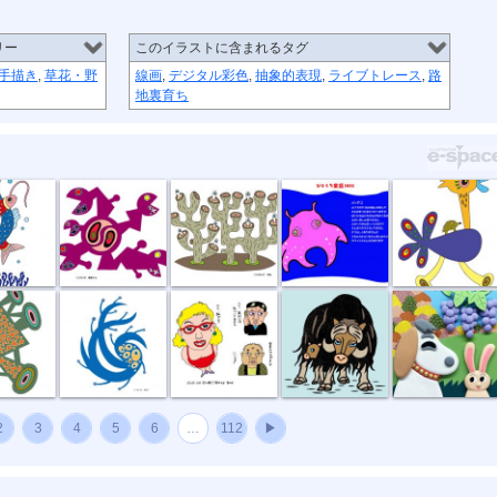
リー
このイラストに含まれるタグ
手描き
,
草花・野
線画
,
デジタル彩色
,
抽象的表現
,
ライブトレース
,
路
地裏育ち
恋
捕食する
団地
11月メンダコ
草原タクシー
所
風祭り
ハイ私です。
ジャコウウシ
しちのすけa
2
3
4
5
6
…
112
▶