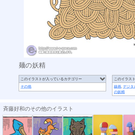
麺の妖精
このイラストが入っているカテゴリー
このイラス
その他
線画
,
デジタ
の妖精
斉藤好和のその他のイラスト
うごきません
あぶらげ
わるもの
NHK英語講座...
NHK英