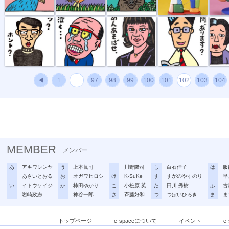
エ？、ホント？
教頭先生、泣く
ごめんあそばせ
優しい先生
不仲説
◀
1
…
97
98
99
100
101
102
103
104
MEMBER
メンバー
あ
アキワシンヤ
う
上本眞司
川野隆司
し
白石佳子
は
服
あさいとおる
お
オガワヒロシ
け
K-SuKe
す
すがのやすのり
早
い
イトウケイジ
か
柿田ゆかり
こ
小松原 英
た
田川 秀樹
ふ
古
岩崎政志
神谷一郎
さ
斉藤好和
つ
つぼいひろき
ま
ま
トップページ
e-spaceについて
イベント
e