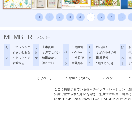
◀
1
2
3
4
5
6
7
8
MEMBER
メンバー
あ
アキワシンヤ
う
上本眞司
川野隆司
し
白石佳子
は
服
あさいとおる
お
オガワヒロシ
け
K-SuKe
す
すがのやすのり
早
い
イトウケイジ
か
柿田ゆかり
こ
小松原 英
た
田川 秀樹
ふ
古
岩崎政志
神谷一郎
さ
斉藤好和
つ
つぼいひろき
ま
ま
トップページ
e-spaceについて
イベント
e
ここに掲載されている個々のイラストレーション、創
法律で認められたものを除き、無断での転用・引用は
COPYRIGHT 2009-2026 ILLUSTRATOR E SPACE. A