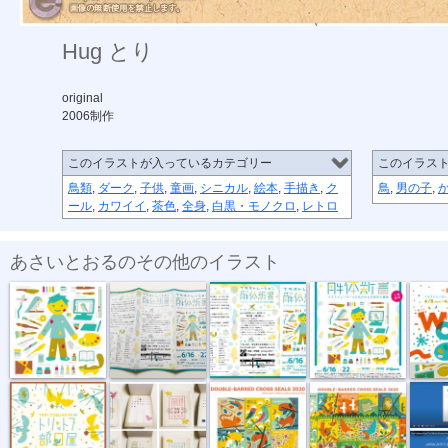
Hug とり
original
2006制作
このイラストが入っているカテゴリー
このイラス
鳥類
,
ダーク
,
子供
,
童画
,
シニカル
,
絵本
,
手描き
,
ク
鳥
,
男の子
,
ール
,
カワイイ
,
茶色
,
全身
,
白黒・モノクロ
,
レトロ
あさいとおるのその他のイラスト
イラストレー...
イラストレー...
イラストレー...
イラストレー...
“e-spa
ポスター「ト...
パラパラメモ...
“複十字シー...
“複十字シー...
“複十字