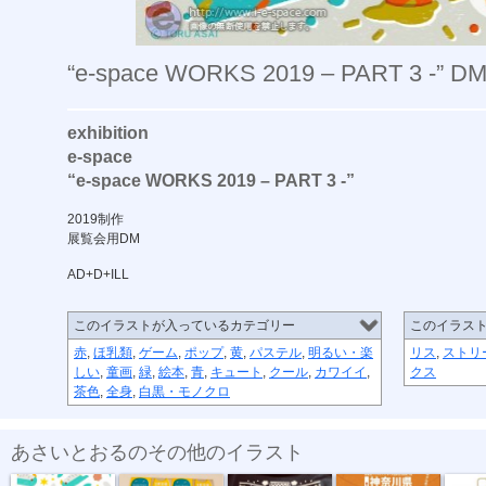
“e-space WORKS 2019 – PART 3 -” D
exhibition
e-space
“e-space WORKS 2019 – PART 3 -”
2019制作
展覧会用DM
AD+D+ILL
このイラストが入っているカテゴリー
このイラス
赤
,
ほ乳類
,
ゲーム
,
ポップ
,
黄
,
パステル
,
明るい・楽
リス
,
ストリ
しい
,
童画
,
緑
,
絵本
,
青
,
キュート
,
クール
,
カワイイ
,
クス
茶色
,
全身
,
白黒・モノクロ
あさいとおるのその他のイラスト
テキスタイル...
名刺2022
ソーシャルフ...
ソーシャルフ...
手帳型ス