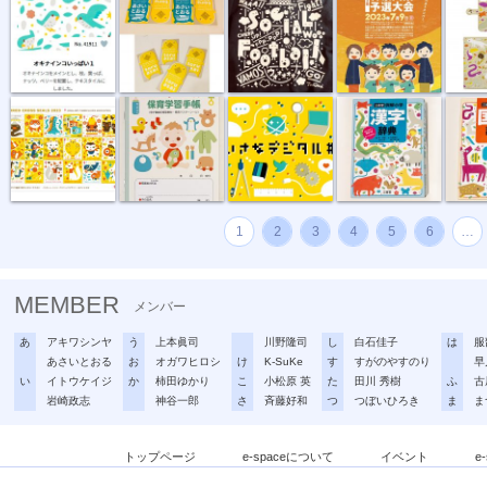
“複十字シー...
母子健康手帳...
ちいさなデジ...
例解小学 漢...
例解小学
1
2
3
4
5
6
…
MEMBER
メンバー
あ
アキワシンヤ
う
上本眞司
川野隆司
し
白石佳子
は
服
あさいとおる
お
オガワヒロシ
け
K-SuKe
す
すがのやすのり
早
い
イトウケイジ
か
柿田ゆかり
こ
小松原 英
た
田川 秀樹
ふ
古
岩崎政志
神谷一郎
さ
斉藤好和
つ
つぼいひろき
ま
ま
トップページ
e-spaceについて
イベント
e