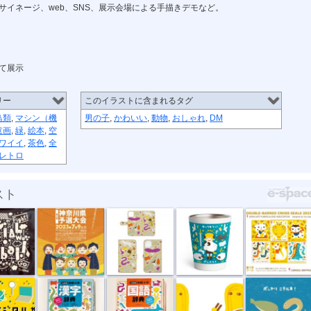
サイネージ、web、SNS、展示会場による手描きデモなど。
て展示
リー
このイラストに含まれるタグ
鳥類
,
マシン（機
男の子
,
かわいい
,
動物
,
おしゃれ
,
DM
童画
,
緑
,
絵本
,
空
ワイイ
,
茶色
,
全
レトロ
スト
ルフ...
ソーシャルフ...
手帳型スマホ...
あさいとおる...
“複十字シー...
デジ...
例解小学 漢...
例解小学 国...
タンメンの仙...
ボンヤリ ニ...