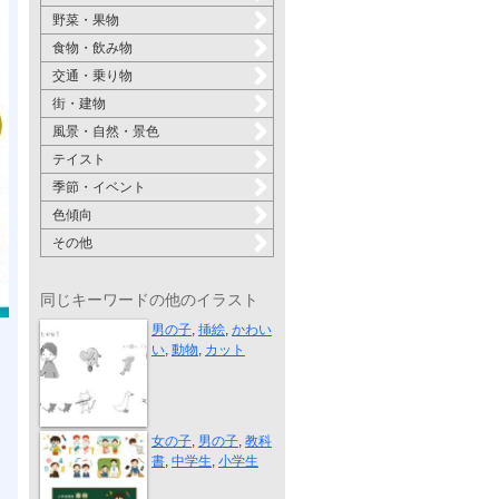
野菜・果物
食物・飲み物
交通・乗り物
街・建物
風景・自然・景色
テイスト
季節・イベント
色傾向
その他
同じキーワードの他のイラスト
“超入門 英...
男の子
,
挿絵
,
かわい
い
,
動物
,
カット
“大日本図書”
女の子
,
男の子
,
教科
書
,
中学生
,
小学生