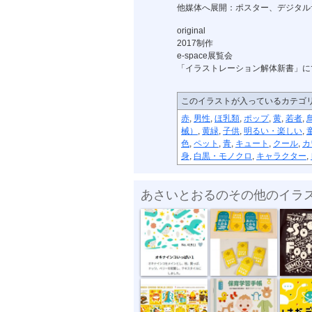
他媒体へ展開：ポスター、デジタル
original
2017制作
e-space展覧会
「イラストレーション解体新書」に
このイラストが入っているカテゴ
赤
,
男性
,
ほ乳類
,
ポップ
,
黄
,
若者
,
械）
,
黄緑
,
子供
,
明るい・楽しい
,
色
,
ペット
,
青
,
キュート
,
クール
,
カ
身
,
白黒・モノクロ
,
キャラクター
,
あさいとおるのその他のイラ
テキスタイル...
名刺2022
ソーシャ
“複十字シー...
母子健康手帳...
ちいさな