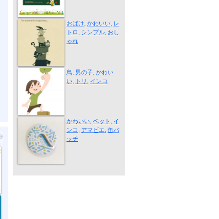
Ghost tower
おばけ
,
かわいい
,
レ
トロ
,
シンプル
,
おし
ゃれ
Boy and Para...
鳥
,
男の子
,
かわい
い
,
トリ
,
インコ
缶バッチ「ア...
かわいい
,
ペット
,
イ
ンコ
,
アマビエ
,
缶バ
ッチ