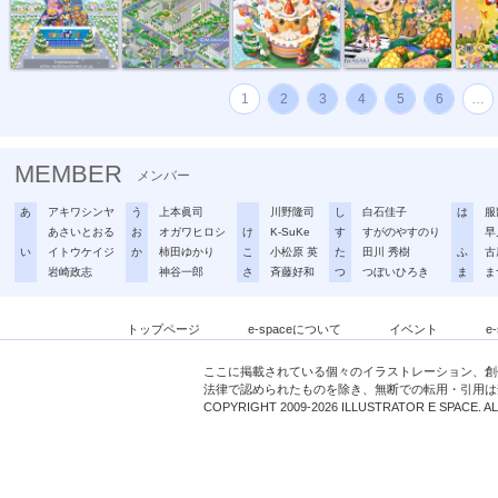
1
2
3
4
5
6
…
MEMBER
メンバー
あ
アキワシンヤ
う
上本眞司
川野隆司
し
白石佳子
は
服
あさいとおる
お
オガワヒロシ
け
K-SuKe
す
すがのやすのり
早
い
イトウケイジ
か
柿田ゆかり
こ
小松原 英
た
田川 秀樹
ふ
古
岩崎政志
神谷一郎
さ
斉藤好和
つ
つぼいひろき
ま
ま
トップページ
e-spaceについて
イベント
e
ここに掲載されている個々のイラストレーション、創
法律で認められたものを除き、無断での転用・引用は
COPYRIGHT 2009-2026 ILLUSTRATOR E SPACE. A