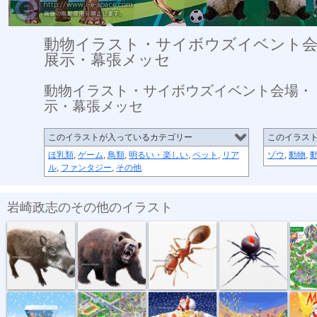
動物イラスト・サイボウズイベント会
展示・幕張メッセ
動物イラスト・サイボウズイベント会場・
示・幕張メッセ
このイラストが入っているカテゴリー
このイラス
ほ乳類
,
ゲーム
,
鳥類
,
明るい・楽しい
,
ペット
,
リア
ゾウ
,
動物
,
ル
,
ファンタジー
,
その他
岩崎政志のその他のイラスト
危険生物・イ...
危険生物・クマ
危険生物・ヒ...
危険生物・セ...
トヨタイ
トイザラスポ...
マンション・...
サンタとクリ...
音楽会のパレ...
メリーク