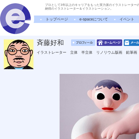
プロとして3年以上のキャリアをもった実力派のイラストレーター
納得のイラストレーター＆イラストレーション。
トップページ
e-spaceについて
イベント
斉藤好和
イラストレーター 立体 半立体 リノリウム版画 鉛筆画