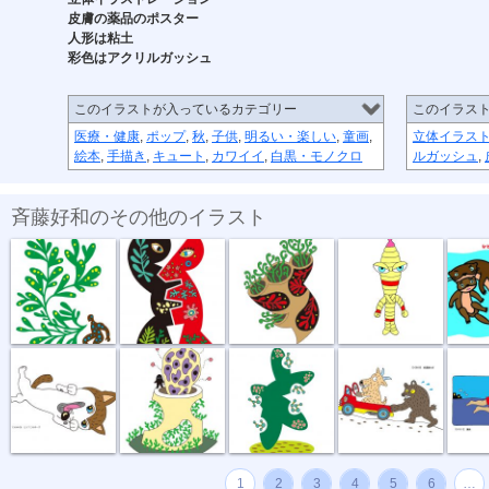
皮膚の薬品のポスター
人形は粘土
彩色はアクリルガッシュ
このイラストが入っているカテゴリー
このイラス
医療・健康
,
ポップ
,
秋
,
子供
,
明るい・楽しい
,
童画
,
立体イラス
絵本
,
手描き
,
キュート
,
カワイイ
,
白黒・モノクロ
ルガッシュ
,
斉藤好和のその他のイラスト
植物のチカラ
組み合わせ
植木鉢
節足星人
3月カ
どう、このポ...
おいしい匂い
新しい種
坂道登れば
遠泳
1
2
3
4
5
6
…