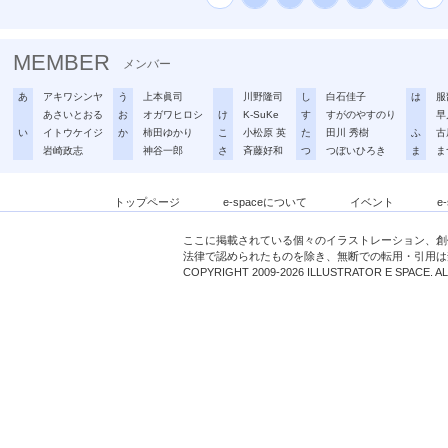
MEMBER
メンバー
あ
アキワシンヤ
う
上本眞司
川野隆司
し
白石佳子
は
服
あさいとおる
お
オガワヒロシ
け
K-SuKe
す
すがのやすのり
早
い
イトウケイジ
か
柿田ゆかり
こ
小松原 英
た
田川 秀樹
ふ
古
岩崎政志
神谷一郎
さ
斉藤好和
つ
つぼいひろき
ま
ま
トップページ
e-spaceについて
イベント
e
ここに掲載されている個々のイラストレーション、創
法律で認められたものを除き、無断での転用・引用は
COPYRIGHT 2009-2026 ILLUSTRATOR E SPACE. A