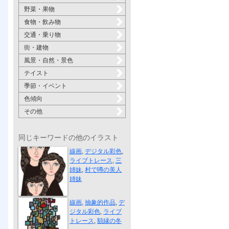
野菜・果物
食物・飲み物
交通・乗り物
街・建物
風景・自然・景色
テイスト
季節・イベント
色傾向
その他
同じキーワードの他のイラスト
三姉妹
線画
,
デジタル彩色
,
ライブトレース
,
三
姉妹
,
村で噂の美人
姉妹
額縁の冬
線画
,
抽象的作品
,
デ
ジタル彩色
,
ライブ
トレース
,
額縁の冬