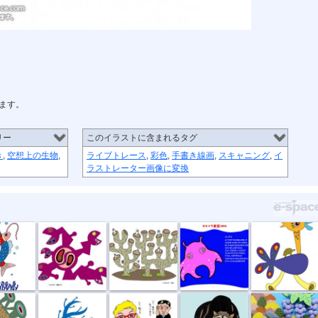
ます。
リー
このイラストに含まれるタグ
き
,
空想上の生物
,
ライブトレース
,
彩色
,
手書き線画
,
スキャニング
,
イ
ラストレーター画像に変換
恋
捕食する
団地
11月メンダコ
草原タクシー
所
風祭り
ハイ私です。
ジャコウウシ
しちのすけa