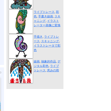
直立するサナギ
ライブトレース
,
彩
色
,
手書き線画
,
スキ
ャニング
,
イラスト
レーター画像に変換
散歩の習慣
手描き
,
ライブトレ
ース
,
スキャニング
,
イラストレータで彩
色
めぐみ
線画
,
抽象的作品
,
デ
ジタル彩色
,
ライブ
トレース
,
恵みの雨