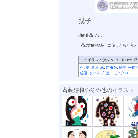
親子
抽象作品です。
小説の挿絵や装丁に使えたらと考え
このイラストが入っているカテゴ
橙
,
夏
,
童画
,
緑
,
爬虫類
,
絵本
,
手描
線画
,
クール
,
白黒・モノクロ
斉藤好和のその他のイラスト
傘がない
正体不明
深海の
話し合い
オハヨーゴザ...
噂の出