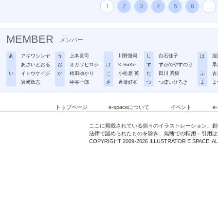
1
2
3
4
5
6
…
MEMBER
メンバー
あ
アキワシンヤ
う
上本眞司
川野隆司
し
白石佳子
は
服
あさいとおる
お
オガワヒロシ
け
K-SuKe
す
すがのやすのり
早
い
イトウケイジ
か
柿田ゆかり
こ
小松原 英
た
田川 秀樹
ふ
古
岩崎政志
神谷一郎
さ
斉藤好和
つ
つぼいひろき
ま
ま
トップページ
e-spaceについて
イベント
e
ここに掲載されている個々のイラストレーション、創
法律で認められたものを除き、無断での転用・引用は
COPYRIGHT 2009-2026 ILLUSTRATOR E SPACE. A