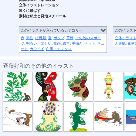
立体イラストレーション
遠くに飛ばす
素材は粘土と発泡スチロール
このイラストが入っているカテゴリー
このイラス
赤
,
男性
,
ほ乳類
,
夏
,
ポップ
,
黄緑
,
その他のスポー
立体イラス
ツ
,
明るい・楽しい
,
童画
,
絵本
,
手描き
,
ペット
,
キュ
ん表紙
,
素材
ート
,
カワイイ
,
白黒・モノクロ
斉藤好和のその他のイラスト
植物のチカラ
組み合わせ
植木鉢
節足星人
3月カ
どう、このポ...
おいしい匂い
新しい種
坂道登れば
遠泳