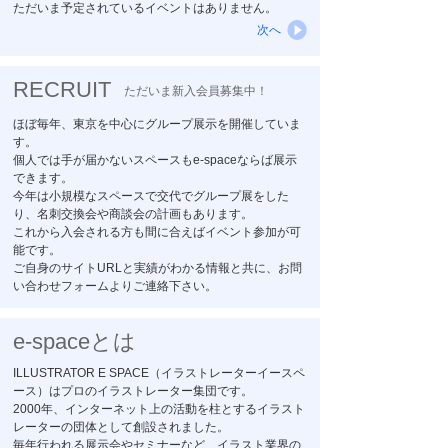
ただいま予定されているイベントはありません。
次へ
RECRUIT
ただいま新入会員募集中！
ほぼ毎年、東京を中心にグループ展示を開催していま
す。
個人では手が届かないスペースもe-spaceならば展示
できます。
今年は小規模なスペースで交代でグループ展をした
り、名刺交換会や商談会の計画もあります。
これから入会される方も間に合えばイベント参加が可
能です。
ご自身のサイトURLと実績がわかる情報と共に、お問
い合わせフォームよりご連絡下さい。
e-spaceとは
ILLUSTRATOR E SPACE（イラストレーターイースペ
ース）はプロのイラストレーター集団です。
2000年、インターネット上の活動を柱とするイラスト
レーターの団体として創設されました。
毎年行われる展示会やセミナーなど、イラスト業界の