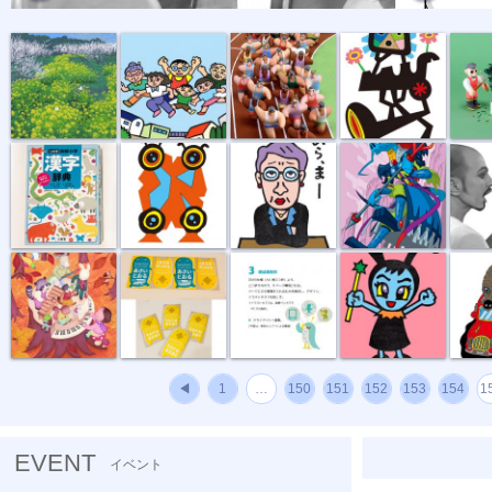
弥生
杉並チャリテ...
マラソンスタ...
テレビはトモ...
株式にっ
例解小学 漢...
監視システム
あらまー
持国天
メイク修
森の音楽会
名刺2022
制作例 “展覧...
悪魔ちゃん
オオカ
◀
1
…
150
151
152
153
154
1
EVENT
イベント