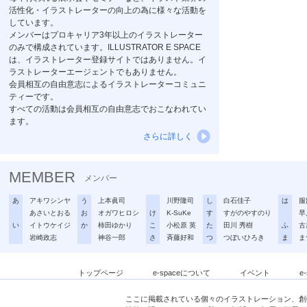
活性化・イラストレーターの向上の為に様々な活動を
しています。
メンバーはプロキャリア3年以上のイラストレーター
のみで構成されています。ILLUSTRATOR E SPACE
は、イラストレーター登録サイトではありません。イ
ラストレーターエージェントでもありません。
会員相互の自由意志によるイラストレーターコミュニ
ティーです。
すべての活動は会員相互の自由意志でおこなわれてい
ます。
さらに詳しく
MEMBER
メンバー
あ
アキワシンヤ
う
上本眞司
川野隆司
し
白石佳子
は
服
あさいとおる
お
オガワヒロシ
け
K-SuKe
す
すがのやすのり
早
い
イトウケイジ
か
柿田ゆかり
こ
小松原 英
た
田川 秀樹
ふ
古
岩崎政志
神谷一郎
さ
斉藤好和
つ
つぼいひろき
ま
ま
トップページ
e-spaceについて
イベント
e
ここに掲載されている個々のイラストレーション、創