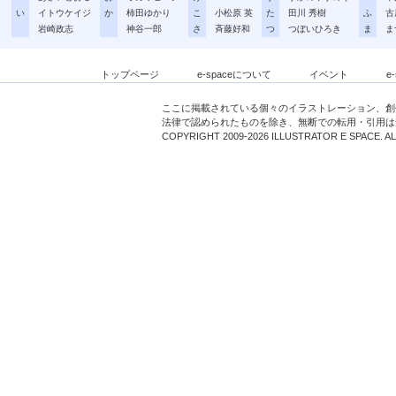
い
イトウケイジ
か
柿田ゆかり
こ
小松原 英
た
田川 秀樹
ふ
古
岩崎政志
神谷一郎
さ
斉藤好和
つ
つぼいひろき
ま
ま
トップページ
e-spaceについて
イベント
e
ここに掲載されている個々のイラストレーション、創
法律で認められたものを除き、無断での転用・引用は
COPYRIGHT 2009-2026 ILLUSTRATOR E SPACE. A