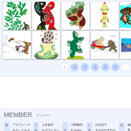
どう、このポ...
おいしい匂い
新しい種
坂道登れば
遠泳
1
2
3
4
5
6
…
MEMBER
メンバー
あ
アキワシンヤ
う
上本眞司
川野隆司
し
白石佳子
は
服
あさいとおる
お
オガワヒロシ
け
K-SuKe
す
すがのやすのり
早