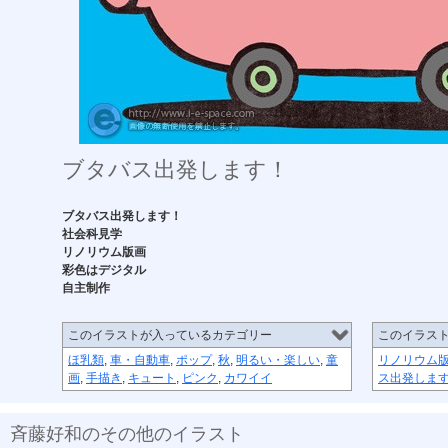
ブタバス出発します！
ブタバス出発します！
社会科見学
リノリウム版画
彩色はデジタル
自主制作
このイラストが入っているカテゴリー
このイラス
ほ乳類
,
車・自動車
,
ポップ
,
秋
,
明るい・楽しい
,
童
リノリウム
画
,
手描き
,
キュート
,
ピンク
,
カワイイ
ス出発します
斉藤好和のその他のイラスト
植物のチカラ
組み合わせ
植木鉢
節足星人
3月カ