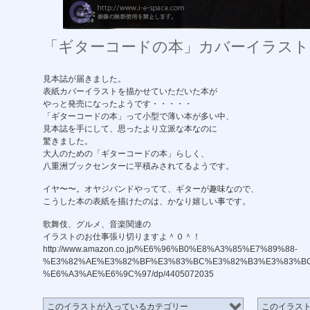
「ギターコードの本」カバーイラスト
見本誌が届きました。
表紙カバーイラストを描かせていただいた本が
やっと発売になったようです・・・・・
「ギターコードの本」って小型で薄い本が多い中、
見本誌を手にして、思ったより立派な本なのに
驚きました。
大人のための「ギターコードの本」らしく、
八重洲ブックセンターに平積みされてるようです。
イヤ〜〜。オヤジバンドやってて、ギターが趣味なので、
こうした本の表紙を描けたのは、かなり嬉しい事です。
歌舞伎、グルメ、音楽関連の
イラストのお仕事張り切りますよ＾０＾！
http://www.amazon.co.jp/%E6%96%B0%E8%A3%85%E7%89%88-
%E3%82%AE%E3%82%BF%E3%83%BC%E3%82%B3%E3%83%B
%E6%A3%AE%E6%9C%97/dp/4405072035
このイラストが入っているカテゴリー
このイラス