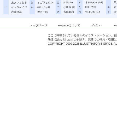
あさいとおる
お
オガワヒロシ
け
K-SuKe
す
すがのやすのり
早
い
イトウケイジ
か
柿田ゆかり
こ
小松原 英
た
田川 秀樹
ふ
古
岩崎政志
神谷一郎
さ
斉藤好和
つ
つぼいひろき
ま
ま
トップページ
e-spaceについて
イベント
e
ここに掲載されている個々のイラストレーション、創
法律で認められたものを除き、無断での転用・引用は
COPYRIGHT 2009-2026 ILLUSTRATOR E SPACE. A