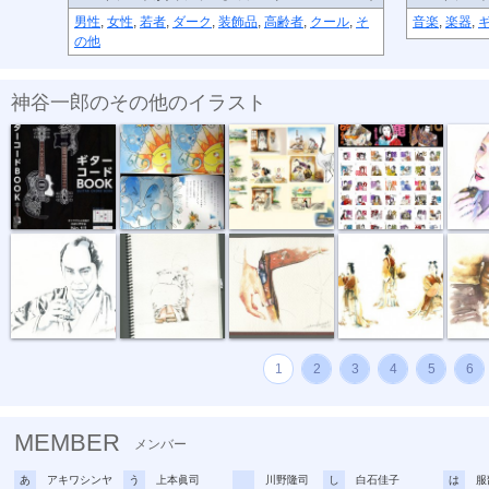
男性
,
女性
,
若者
,
ダーク
,
装飾品
,
高齢者
,
クール
,
そ
音楽
,
楽器
,
の他
神谷一郎のその他のイラスト
「ギターコー...
絵本。第一弾...
絵本第二弾「...
『LINEリアル...
『ご相伴
『親方。』
着物のヒップ...
『ガンベルト』
「額田王３ポ...
『起死回
1
2
3
4
5
6
MEMBER
メンバー
あ
アキワシンヤ
う
上本眞司
川野隆司
し
白石佳子
は
服