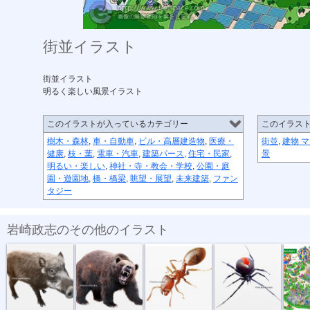
街並イラスト
街並イラスト
明るく楽しい風景イラスト
このイラストが入っているカテゴリー
このイラス
樹木・森林
,
車・自動車
,
ビル・高層建造物
,
医療・
街並
,
建物 
健康
,
枝・葉
,
電車・汽車
,
建築パース
,
住宅・民家
,
景
明るい・楽しい
,
神社・寺・教会・学校
,
公園・庭
園・遊園地
,
橋・橋梁
,
眺望・展望
,
未来建築
,
ファン
タジー
岩崎政志のその他のイラスト
危険生物・イ...
危険生物・クマ
危険生物・ヒ...
危険生物・セ...
トヨタイ
トイザラスポ...
マンション・...
サンタとクリ...
音楽会のパレ...
メリーク