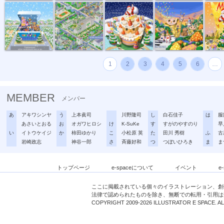
1
2
3
4
5
6
…
MEMBER
メンバー
あ
アキワシンヤ
う
上本眞司
川野隆司
し
白石佳子
は
服
あさいとおる
お
オガワヒロシ
け
K-SuKe
す
すがのやすのり
早
い
イトウケイジ
か
柿田ゆかり
こ
小松原 英
た
田川 秀樹
ふ
古
岩崎政志
神谷一郎
さ
斉藤好和
つ
つぼいひろき
ま
ま
トップページ
e-spaceについて
イベント
e
ここに掲載されている個々のイラストレーション、創
法律で認められたものを除き、無断での転用・引用は
COPYRIGHT 2009-2026 ILLUSTRATOR E SPACE. A