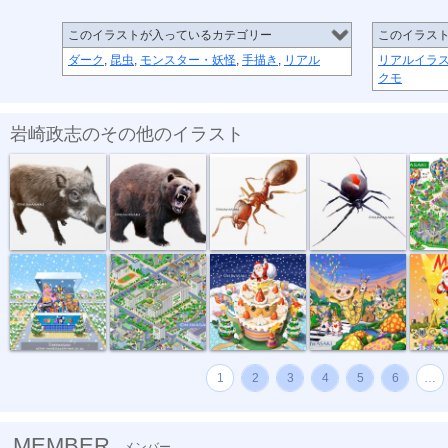
このイラストが入っているカテゴリー
このイラス
ダーク
,
昆虫
,
モンスター・妖怪
,
手描き
,
リアル
リアルイラ
クモ
岩崎政志のその他のイラスト
危険生物・イ...
危険生物・クマ
危険生物・ヒ...
危険生物・セ...
トヨタイ
トイザラスポ...
マンション・...
サンタとクリ...
音楽会のパレ...
メリーク
1
2
3
4
5
6
…
MEMBER
メンバー