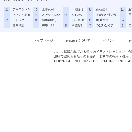
あ
アキワシンヤ
う
上本眞司
川野隆司
し
白石佳子
は
服
あさいとおる
お
オガワヒロシ
け
K-SuKe
す
すがのやすのり
早
い
イトウケイジ
か
柿田ゆかり
こ
小松原 英
た
田川 秀樹
ふ
古
岩崎政志
神谷一郎
さ
斉藤好和
つ
つぼいひろき
ま
ま
トップページ
e-spaceについて
イベント
e
ここに掲載されている個々のイラストレーション、創
法律で認められたものを除き、無断での転用・引用は
COPYRIGHT 2009-2026 ILLUSTRATOR E SPACE. A