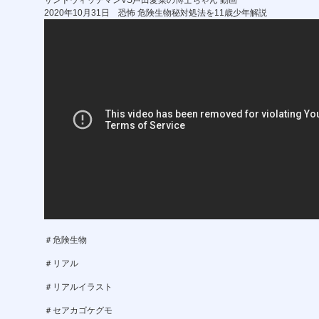
サンドウィッチマンVS芦田愛菜の博士ちゃん 動画
2020年10月31日 恐怖 危険生物秘対処法を11歳少年解説
＃危険生物
＃リアル
＃リアルイラスト
＃セアカゴケグモ