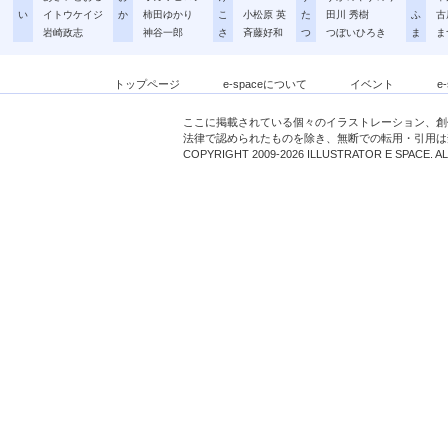
い
イトウケイジ
か
柿田ゆかり
こ
小松原 英
た
田川 秀樹
ふ
古
岩崎政志
神谷一郎
さ
斉藤好和
つ
つぼいひろき
ま
ま
トップページ
e-spaceについて
イベント
e
ここに掲載されている個々のイラストレーション、創
法律で認められたものを除き、無断での転用・引用は
COPYRIGHT 2009-2026 ILLUSTRATOR E SPACE. A