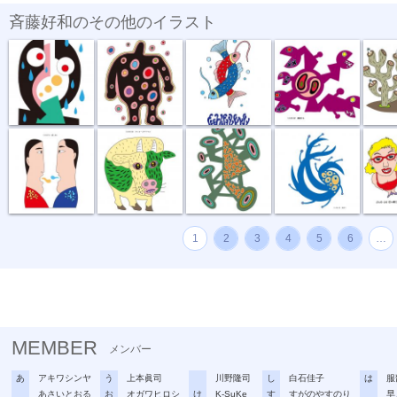
斉藤好和のその他のイラスト
傘がない
正体不明
深海の恋
捕食する
団地
話し合い
オハヨーゴザ...
噂の出所
風祭り
ハイ私
1
2
3
4
5
6
…
MEMBER
メンバー
あ
アキワシンヤ
う
上本眞司
川野隆司
し
白石佳子
は
服
あさいとおる
お
オガワヒロシ
け
K-SuKe
す
すがのやすのり
早