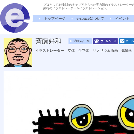
プロとして3年以上のキャリアをもった実力派のイラストレーター
納得のイラストレーター＆イラストレーション。
トップページ
e-spaceについて
イベント
斉藤好和
イラストレーター 立体 半立体 リノリウム版画 鉛筆画