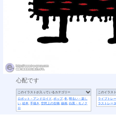
心配です
このイラストが入っているカテゴリー
このイラス
ロボット・アンドロイド
,
ポップ
,
冬
,
明るい・楽し
ライブトレ
い
,
絵本
,
手描き
,
空想上の生物
,
線画
,
白黒・モノク
ラストレー
ロ