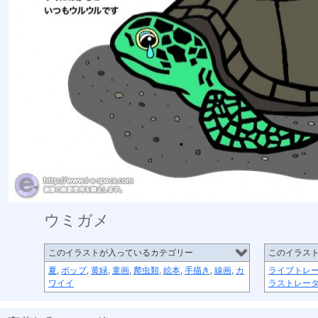
ウミガメ
このイラストが入っているカテゴリー
このイラス
夏
,
ポップ
,
黄緑
,
童画
,
爬虫類
,
絵本
,
手描き
,
線画
,
カ
ライブトレ
ワイイ
ラストレー