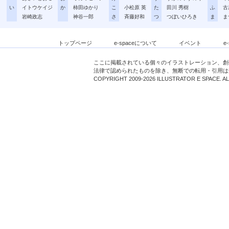
い
イトウケイジ
か
柿田ゆかり
こ
小松原 英
た
田川 秀樹
ふ
古
岩崎政志
神谷一郎
さ
斉藤好和
つ
つぼいひろき
ま
ま
トップページ
e-spaceについて
イベント
e
ここに掲載されている個々のイラストレーション、創
法律で認められたものを除き、無断での転用・引用は
COPYRIGHT 2009-2026 ILLUSTRATOR E SPACE. A