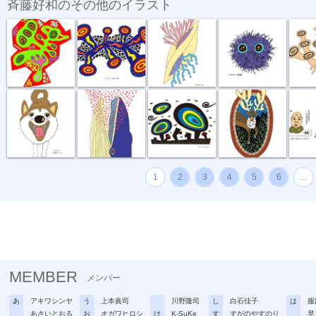
斉藤好和のその他のイラスト
めぐる想い
放電１秒前
貝
毛玉野郎
キノコカ
お散歩行こうよ
食事風景 ク...
風が強い夜
お帰りなさい
困りま
1
2
3
4
5
6
…
MEMBER
メンバー
あ
アキワシンヤ
う
上本眞司
川野隆司
し
白石佳子
は
服
あさいとおる
お
オガワヒロシ
け
K-SuKe
す
すがのやすのり
早