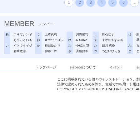
1
2
3
4
5
6
…
MEMBER
メンバー
あ
アキワシンヤ
う
上本眞司
川野隆司
し
白石佳子
は
服
あさいとおる
お
オガワヒロシ
け
K-SuKe
す
すがのやすのり
早
い
イトウケイジ
か
柿田ゆかり
こ
小松原 英
た
田川 秀樹
ふ
古
岩崎政志
神谷一郎
さ
斉藤好和
つ
つぼいひろき
ま
ま
トップページ
e-spaceについて
イベント
e
ここに掲載されている個々のイラストレーション、創
法律で認められたものを除き、無断での転用・引用は
COPYRIGHT 2009-2026 ILLUSTRATOR E SPACE. A