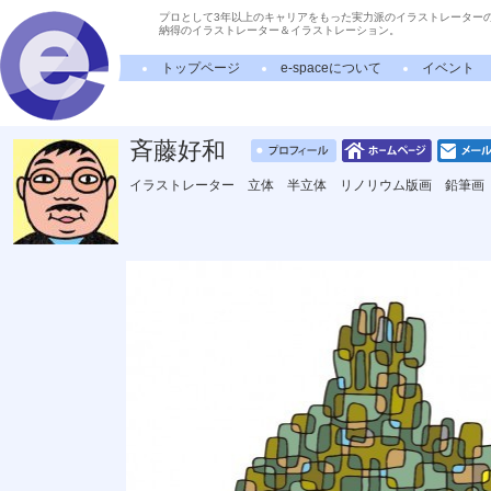
プロとして3年以上のキャリアをもった実力派のイラストレーター
納得のイラストレーター＆イラストレーション。
トップページ
e-spaceについて
イベント
斉藤好和
イラストレーター 立体 半立体 リノリウム版画 鉛筆画