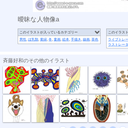
曖昧な人物像a
このイラストが入っているカテゴリー
このイラス
男性
,
ほ乳類
,
黄緑
,
冬
,
童画
,
絵本
,
手描き
,
線画
,
茶色
ライブトレ
ラストレー
斉藤好和のその他のイラスト
めぐる想い
放電１秒前
貝
毛玉野郎
キノコカ
お散歩行こうよ
食事風景 ク...
風が強い夜
お帰りなさい
困りま