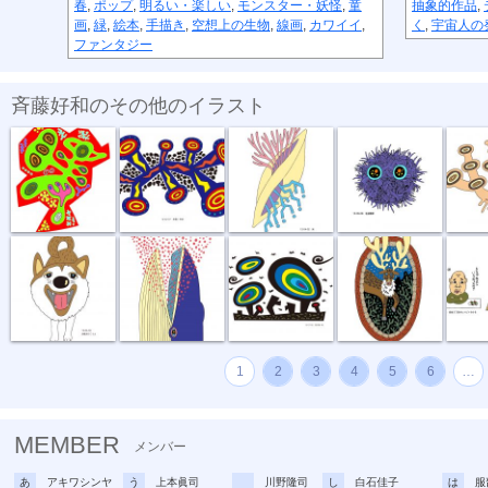
春
,
ポップ
,
明るい・楽しい
,
モンスター・妖怪
,
童
抽象的作品
,
画
,
緑
,
絵本
,
手描き
,
空想上の生物
,
線画
,
カワイイ
,
く
,
宇宙人の
ファンタジー
斉藤好和のその他のイラスト
めぐる想い
放電１秒前
貝
毛玉野郎
キノコカ
お散歩行こうよ
食事風景 ク...
風が強い夜
お帰りなさい
困りま
1
2
3
4
5
6
…
MEMBER
メンバー
あ
アキワシンヤ
う
上本眞司
川野隆司
し
白石佳子
は
服