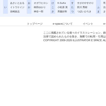
あさいとおる
お
オガワヒロシ
け
K-SuKe
す
すがのやすのり
早
い
イトウケイジ
か
柿田ゆかり
こ
小松原 英
た
田川 秀樹
ふ
古
岩崎政志
神谷一郎
さ
斉藤好和
つ
つぼいひろき
ま
ま
トップページ
e-spaceについて
イベント
e
ここに掲載されている個々のイラストレーション、創
法律で認められたものを除き、無断での転用・引用は
COPYRIGHT 2009-2026 ILLUSTRATOR E SPACE. A