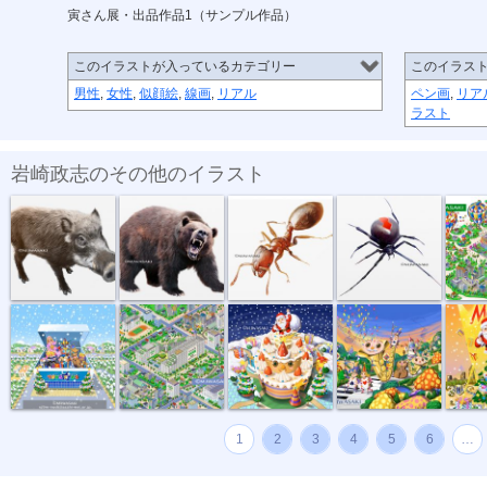
寅さん展・出品作品1（サンプル作品）
このイラストが入っているカテゴリー
このイラス
男性
,
女性
,
似顔絵
,
線画
,
リアル
ペン画
,
リア
ラスト
岩崎政志のその他のイラスト
危険生物・イ...
危険生物・クマ
危険生物・ヒ...
危険生物・セ...
トヨタイ
トイザラスポ...
マンション・...
サンタとクリ...
音楽会のパレ...
メリーク
1
2
3
4
5
6
…