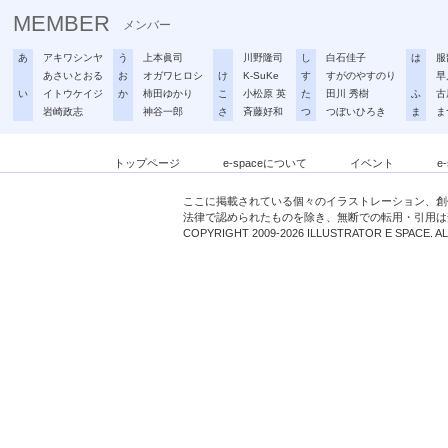
MEMBER
メンバー
あ
アキワシンヤ
う
上本眞司
川野隆司
し
白石佳子
は
服
あさいとおる
お
オガワヒロシ
け
K-SuKe
す
すがのやすのり
早
い
イトウケイジ
か
柿田ゆかり
こ
小松原 英
た
田川 秀樹
ふ
古
岩崎政志
神谷一郎
さ
斉藤好和
つ
つぼいひろき
ま
ま
トップページ
e-spaceについて
イベント
e
ここに掲載されている個々のイラストレーション、創
法律で認められたものを除き、無断での転用・引用は
COPYRIGHT 2009-2026 ILLUSTRATOR E SPACE. A