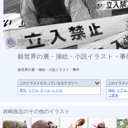
銀世界の裏・挿絵・小説イラスト・事
銀世界の裏・挿絵・小説イラスト・事件
このイラストが入っているカテゴリー
このイラス
男性
,
リアル
,
クール
,
レトロ
挿絵
,
リアル
コ業界
岩崎政志のその他のイラスト
危険生物・イ...
危険生物・クマ
危険生物・ヒ...
危険生物・セ...
トヨタイ