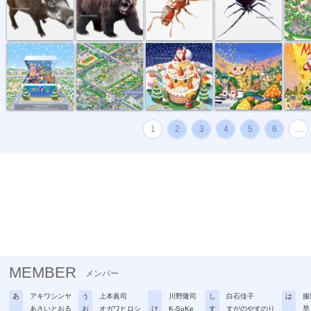
トイザラスポ...
マンション・...
サンタとクリ...
音楽会のパレ...
メリーク
1
2
3
4
5
6
…
MEMBER
メンバー
あ
アキワシンヤ
う
上本眞司
川野隆司
し
白石佳子
は
服
あさいとおる
お
オガワヒロシ
け
K-SuKe
す
すがのやすのり
早