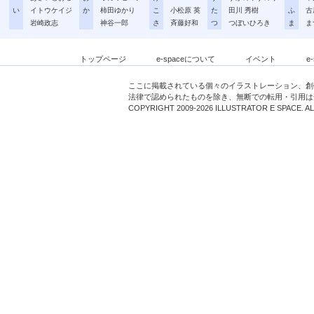
い
イトウケイジ
か
柿田ゆかり
こ
小松原 英
た
田川 秀樹
ふ
古
岩崎政志
神谷一郎
さ
斉藤好和
つ
つぼいひろき
ま
ま
トップページ
e-spaceについて
イベント
e
ここに掲載されている個々のイラストレーション、創
法律で認められたものを除き、無断での転用・引用は
COPYRIGHT 2009-2026 ILLUSTRATOR E SPACE. A