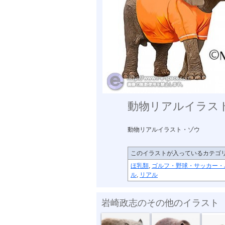
動物リアルイラス
動物リアルイラスト・ゾウ
このイラストが入っているカテゴ
ほ乳類
,
ゴルフ・野球・サッカー・
ル
,
リアル
岩崎政志のその他のイラスト
危険生物・イ...
危険生物・クマ
危険生物