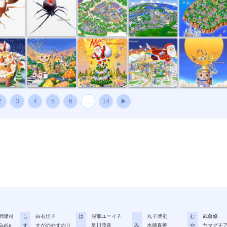
クリ...
音楽会のパレ...
メリークリス...
サンタ飛行機...
パイプおじさん
2
3
4
5
6
…
14
▶
野隆司
し
白石佳子
は
服部ユーイチ
丸子博史
む
武藤修
SuKe
す
すがのやすのり
早川茂喜
み
水穂真善
や
ヤマグチ