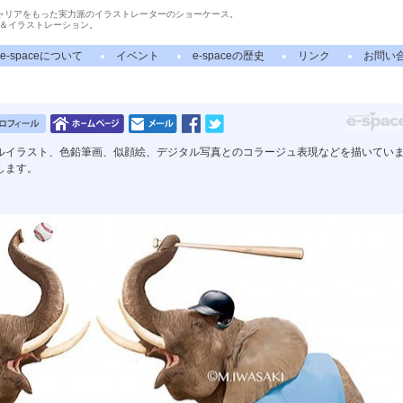
ャリアをもった実力派のイラストレーターのショーケース。
＆イラストレーション。
e-spaceについて
イベント
e-spaceの歴史
リンク
お問い
ルイラスト、色鉛筆画、似顔絵、デジタル写真とのコラージュ表現などを描いてい
します。