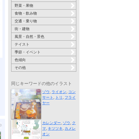
野菜・果物
食物・飲み物
交通・乗り物
街・建物
風景・自然・景色
テイスト
季節・イベント
色傾向
その他
同じキーワードの他のイラスト
ニューイヤー...
ゾウ
,
ライオン
,
コン
サート
,
トリ
,
フライ
ヤー
カレンダー 2...
カレンダー
,
ゾウ
,
ク
マ
,
キツツキ
,
カメレ
オン