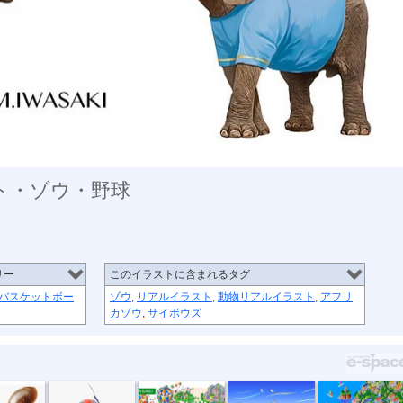
ト・ゾウ・野球
リー
このイラストに含まれるタグ
バスケットボー
ゾウ
,
リアルイラスト
,
動物リアルイラスト
,
アフリ
カゾウ
,
サイボウズ
・ヒ...
危険生物・セ...
トヨタイベン...
中外炉工業株...
楽天市場の風...