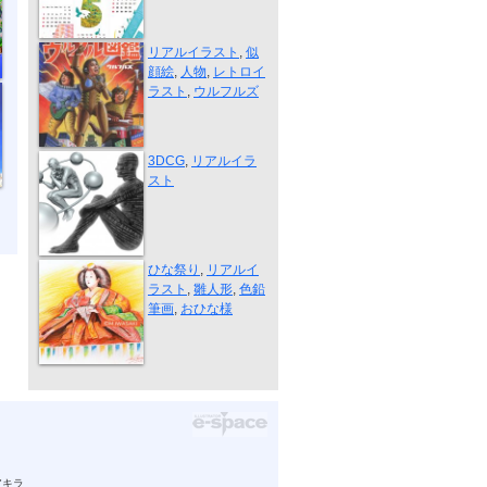
ウルフルズ ...
リアルイラスト
,
似
顔絵
,
人物
,
レトロイ
ラスト
,
ウルフルズ
座る男性
3DCG
,
リアルイラ
スト
蜷人形・色鉛...
ひな祭り
,
リアルイ
ラスト
,
雛人形
,
色鉛
筆画
,
おひな様
アキラ