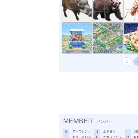
トイザラスポ...
マンション・...
サンタと
1
MEMBER
メンバー
あ
アキワシンヤ
う
上本眞司
川
あさいとおる
お
オガワヒロシ
け
K-