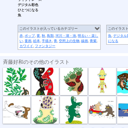
デジタル彩色
ひとつになる
魚
このイラストが入っているカテゴリー
このイラス
赤
,
ポップ
,
黄
,
秋
,
鳥類
,
河川・湖・池
,
明るい・楽し
魚
,
デジタル
い
,
童画
,
絵本
,
手描き
,
青
,
空想上の生物
,
線画
,
青紫
,
になる
カワイイ
,
ファンタジー
斉藤好和のその他のイラスト
植物のチカラ
組み合わせ
植木鉢
節足星人
3月カ
どう、このポ...
おいしい匂い
新しい種
坂道登れば
遠泳