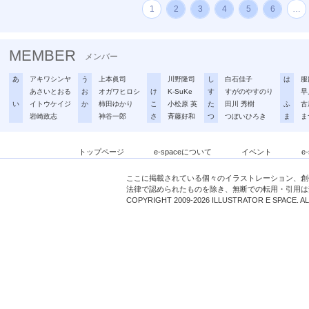
1
2
3
4
5
6
…
MEMBER
メンバー
あ
アキワシンヤ
う
上本眞司
川野隆司
し
白石佳子
は
服
あさいとおる
お
オガワヒロシ
け
K-SuKe
す
すがのやすのり
早
い
イトウケイジ
か
柿田ゆかり
こ
小松原 英
た
田川 秀樹
ふ
古
岩崎政志
神谷一郎
さ
斉藤好和
つ
つぼいひろき
ま
ま
トップページ
e-spaceについて
イベント
e
ここに掲載されている個々のイラストレーション、創
法律で認められたものを除き、無断での転用・引用は
COPYRIGHT 2009-2026 ILLUSTRATOR E SPACE. A