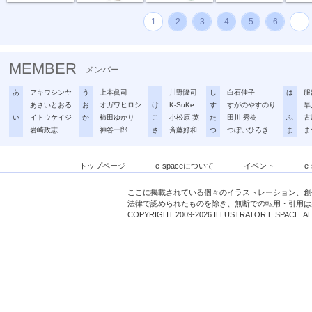
1
2
3
4
5
6
…
MEMBER
メンバー
あ
アキワシンヤ
う
上本眞司
川野隆司
し
白石佳子
は
服
あさいとおる
お
オガワヒロシ
け
K-SuKe
す
すがのやすのり
早
い
イトウケイジ
か
柿田ゆかり
こ
小松原 英
た
田川 秀樹
ふ
古
岩崎政志
神谷一郎
さ
斉藤好和
つ
つぼいひろき
ま
ま
トップページ
e-spaceについて
イベント
e
ここに掲載されている個々のイラストレーション、創
法律で認められたものを除き、無断での転用・引用は
COPYRIGHT 2009-2026 ILLUSTRATOR E SPACE. A