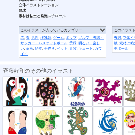
立体イラストレーション
野球
素材は粘土と発泡スチロール
このイラストが入っているカテゴリー
このイラス
赤
,
春
,
男性
,
ほ乳類
,
ゲーム
,
ポップ
,
ゴルフ・野球・
野球
,
立体イ
サッカー・バスケットボール
,
黄緑
,
明るい・楽し
紙
,
素材は粘
い
,
童画
,
絵本
,
手描き
,
ペット
,
青紫
,
キュート
,
カワ
チボール
イイ
斉藤好和のその他のイラスト
傘がない
正体不明
深海の恋
捕食する
団地
話し合い
オハヨーゴザ...
噂の出所
風祭り
ハイ私