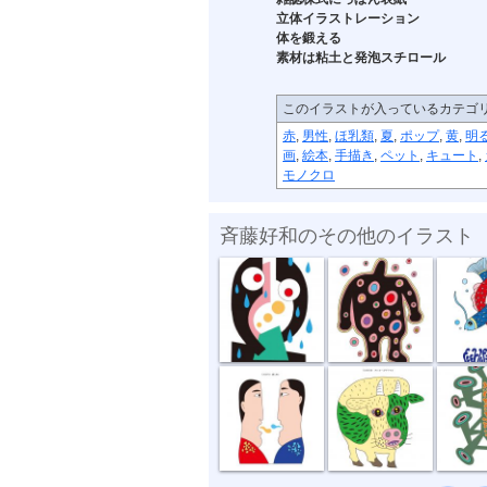
立体イラストレーション
体を鍛える
素材は粘土と発泡スチロール
このイラストが入っているカテゴ
赤
,
男性
,
ほ乳類
,
夏
,
ポップ
,
黄
,
明
画
,
絵本
,
手描き
,
ペット
,
キュート
,
モノクロ
斉藤好和のその他のイラスト
傘がない
正体不明
深海の
話し合い
オハヨーゴザ...
噂の出