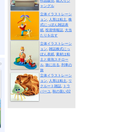
作品販売
,
箱入りジ
ャングル
株式にっぽん...
立体イラストレーシ
ョン
,
人形は粘土
,
株
式にっぽん雑誌表
紙
,
投資情報誌
,
大当
たりを出す
旅に出る
立体イラストレーシ
ョン
,
雑誌株式にっ
ぽん表紙
,
素材は粘
土と発泡スチロー
ル
,
旅に出る
,
列車の
秋の装い02
旅
立体イラストレーシ
ョン
,
人形は粘土
,
リ
クルート雑誌
,
トラ
バーユ
,
秋の装い02