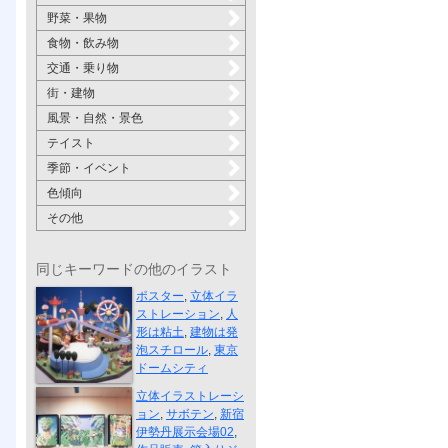
野菜・果物
食物・飲み物
交通・乗り物
街・建物
風景・自然・景色
テイスト
季節・イベント
色傾向
その他
同じキーワードの他のイラスト
東京ドームシ...
ポスター
,
立体イラ
ストレーション
,
人
形は粘土
,
建物は発
泡スチロール
,
東京
ドームシティ
新宿伊勢丹展...
立体イラストレーシ
ョン
,
サボテン
,
新宿
伊勢丹展示会場02
,