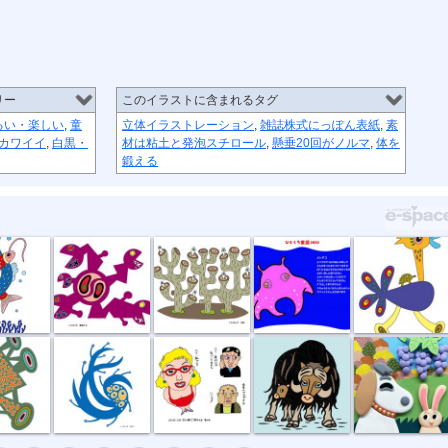
リー
このイラストに含まれるタグ
るい・楽しい
,
童
立体イラストレーション
,
雑誌株式にっぽん表紙
,
素
カワイイ
,
白黒・
材は粘土と発泡スチロール
,
懸垂20回がノルマ
,
体を
鍛える
恋
捕食する
団地
11月メンダコ
草原タクシー
所
風祭り
ハイ私です。
ジャコウウシ
しちのすけa