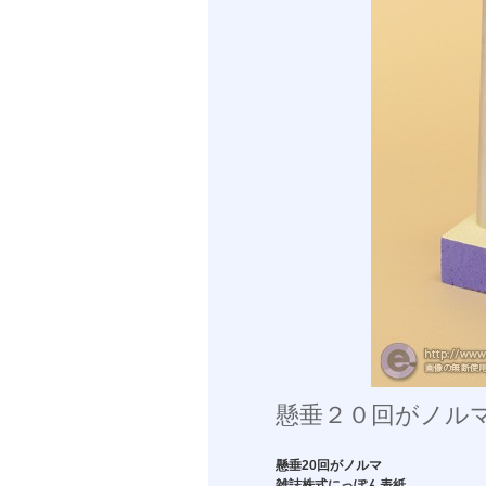
懸垂２０回がノル
懸垂20回がノルマ
雑誌株式にっぽん表紙