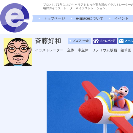
プロとして3年以上のキャリアをもった実力派のイラストレーター
納得のイラストレーター＆イラストレーション。
トップページ
e-spaceについて
イベント
斉藤好和
イラストレーター 立体 半立体 リノリウム版画 鉛筆画