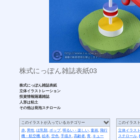
株式にっぽん雑誌表紙03
株式にっぽん雑誌表紙
立体イラストレーション
投資情報隔週雑誌
人形は粘土
その他は発泡スチロール
このイラストが入っているカテゴリー
このイラス
赤
,
男性
,
ほ乳類
,
ポップ
,
明るい・楽しい
,
童画
,
飛行
立体イラス
機・航空機
,
絵本
,
空色
,
手描き
,
高齢者
,
青
,
キュー
スチロール
,