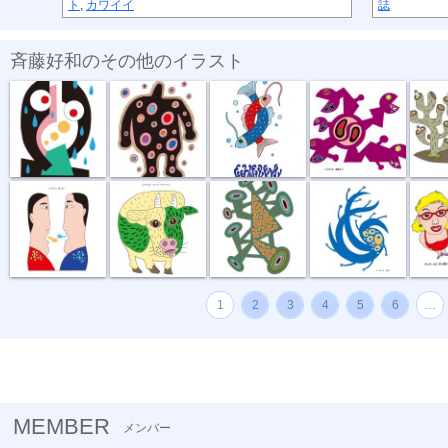
ト
,
カワイイ
誌
斉藤好和のその他のイラスト
傘がない
正体不明
深海の恋
捕食する
団地
話し合い
オハヨーゴザ...
噂の出所
風祭り
ハイ私
1
2
3
4
5
6
…
MEMBER
メンバー