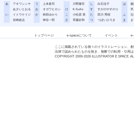
あ
アキワシンヤ
う
上本眞司
川野隆司
し
白石佳子
は
服
あさいとおる
お
オガワヒロシ
け
K-SuKe
す
すがのやすのり
早
い
イトウケイジ
か
柿田ゆかり
こ
小松原 英
た
田川 秀樹
ふ
古
岩崎政志
神谷一郎
さ
斉藤好和
つ
つぼいひろき
ま
ま
トップページ
e-spaceについて
イベント
e
ここに掲載されている個々のイラストレーション、創
法律で認められたものを除き、無断での転用・引用は
COPYRIGHT 2009-2026 ILLUSTRATOR E SPACE. A