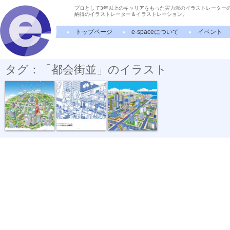
プロとして3年以上のキャリアをもった実力派のイラストレーター
納得のイラストレーター＆イラストレーション。
トップページ
e-spaceについて
イベント
タグ：「都会街並」のイラスト
街並イラスト6
街並イラスト4
街並イラスト...