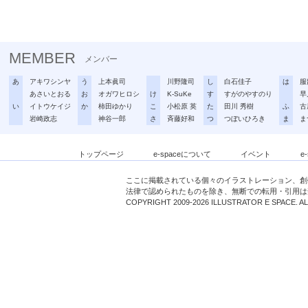
MEMBER
メンバー
あ
アキワシンヤ
う
上本眞司
川野隆司
し
白石佳子
は
服
あさいとおる
お
オガワヒロシ
け
K-SuKe
す
すがのやすのり
早
い
イトウケイジ
か
柿田ゆかり
こ
小松原 英
た
田川 秀樹
ふ
古
岩崎政志
神谷一郎
さ
斉藤好和
つ
つぼいひろき
ま
ま
トップページ
e-spaceについて
イベント
e
ここに掲載されている個々のイラストレーション、創
法律で認められたものを除き、無断での転用・引用は
COPYRIGHT 2009-2026 ILLUSTRATOR E SPACE. A