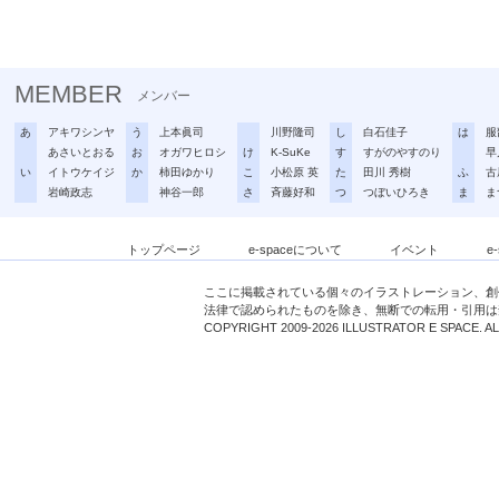
MEMBER
メンバー
あ
アキワシンヤ
う
上本眞司
川野隆司
し
白石佳子
は
服
あさいとおる
お
オガワヒロシ
け
K-SuKe
す
すがのやすのり
早
い
イトウケイジ
か
柿田ゆかり
こ
小松原 英
た
田川 秀樹
ふ
古
岩崎政志
神谷一郎
さ
斉藤好和
つ
つぼいひろき
ま
ま
トップページ
e-spaceについて
イベント
e
ここに掲載されている個々のイラストレーション、創
法律で認められたものを除き、無断での転用・引用は
COPYRIGHT 2009-2026 ILLUSTRATOR E SPACE. A