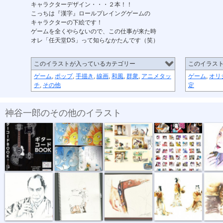
キャラクターデザイン・・・２本！！
こっちは『漢字』ロールプレイングゲームの
キャラクターの下絵です！
ゲームを全くやらないので、この仕事が来た時
オレ「任天堂DS」って知らなかたんです（笑）
このイラストが入っているカテゴリー
このイラス
ゲーム
,
ポップ
,
手描き
,
線画
,
和風
,
群衆
,
アニメタッ
ゲーム
,
オリ
チ
,
その他
定
神谷一郎のその他のイラスト
「ギターコー...
絵本。第一弾...
絵本第二弾「...
『LINEリアル...
『ご相伴
『親方。』
着物のヒップ...
『ガンベルト』
「額田王３ポ...
『起死回