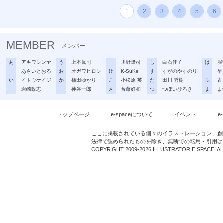
1
2
3
4
5
6
MEMBER
メンバー
あ
アキワシンヤ
う
上本眞司
川野隆司
し
白石佳子
は
服
あさいとおる
お
オガワヒロシ
け
K-SuKe
す
すがのやすのり
早
い
イトウケイジ
か
柿田ゆかり
こ
小松原 英
た
田川 秀樹
ふ
古
岩崎政志
神谷一郎
さ
斉藤好和
つ
つぼいひろき
ま
ま
トップページ
e-spaceについて
イベント
e
ここに掲載されている個々のイラストレーション、創
法律で認められたものを除き、無断での転用・引用は
COPYRIGHT 2009-2026 ILLUSTRATOR E SPACE. A