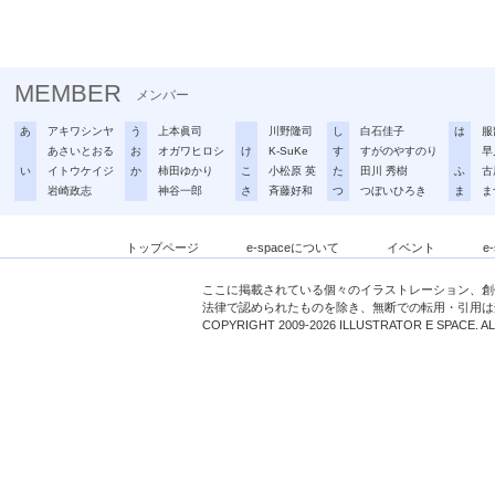
MEMBER
メンバー
あ
アキワシンヤ
う
上本眞司
川野隆司
し
白石佳子
は
服
あさいとおる
お
オガワヒロシ
け
K-SuKe
す
すがのやすのり
早
い
イトウケイジ
か
柿田ゆかり
こ
小松原 英
た
田川 秀樹
ふ
古
岩崎政志
神谷一郎
さ
斉藤好和
つ
つぼいひろき
ま
ま
トップページ
e-spaceについて
イベント
e
ここに掲載されている個々のイラストレーション、創
法律で認められたものを除き、無断での転用・引用は
COPYRIGHT 2009-2026 ILLUSTRATOR E SPACE. A