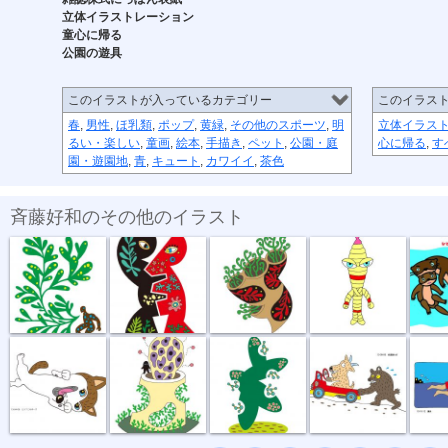
立体イラストレーション
童心に帰る
公園の遊具
このイラストが入っているカテゴリー
このイラス
春
,
男性
,
ほ乳類
,
ポップ
,
黄緑
,
その他のスポーツ
,
明
立体イラス
るい・楽しい
,
童画
,
絵本
,
手描き
,
ペット
,
公園・庭
心に帰る
,
す
園・遊園地
,
青
,
キュート
,
カワイイ
,
茶色
斉藤好和のその他のイラスト
植物のチカラ
組み合わせ
植木鉢
節足星人
3月カ
どう、このポ...
おいしい匂い
新しい種
坂道登れば
遠泳