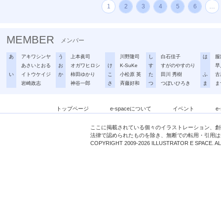
1
2
3
4
5
6
…
MEMBER
メンバー
あ
アキワシンヤ
う
上本眞司
川野隆司
し
白石佳子
は
服
あさいとおる
お
オガワヒロシ
け
K-SuKe
す
すがのやすのり
早
い
イトウケイジ
か
柿田ゆかり
こ
小松原 英
た
田川 秀樹
ふ
古
岩崎政志
神谷一郎
さ
斉藤好和
つ
つぼいひろき
ま
ま
トップページ
e-spaceについて
イベント
e
ここに掲載されている個々のイラストレーション、創
法律で認められたものを除き、無断での転用・引用は
COPYRIGHT 2009-2026 ILLUSTRATOR E SPACE. A