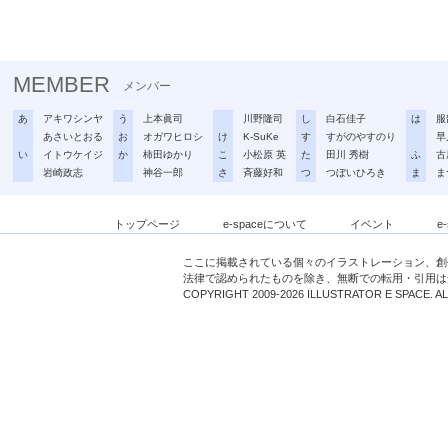
MEMBER
メンバー
あ
アキワシンヤ
う
上本眞司
川野隆司
し
白石佳子
は
服
あさいとおる
お
オガワヒロシ
け
K-SuKe
す
すがのやすのり
早
い
イトウケイジ
か
柿田ゆかり
こ
小松原 英
た
田川 秀樹
ふ
古
岩崎政志
神谷一郎
さ
斉藤好和
つ
つぼいひろき
ま
ま
トップページ
e-spaceについて
イベント
e
ここに掲載されている個々のイラストレーション、創
法律で認められたものを除き、無断での転用・引用は
COPYRIGHT 2009-2026 ILLUSTRATOR E SPACE. A