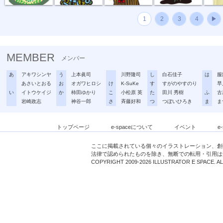
1
2
3
4
▶
MEMBER
メンバー
あ
アキワシンヤ
う
上本眞司
川野隆司
し
白石佳子
は
服
あさいとおる
お
オガワヒロシ
け
K-SuKe
す
すがのやすのり
早
い
イトウケイジ
か
柿田ゆかり
こ
小松原 英
た
田川 秀樹
ふ
古
岩崎政志
神谷一郎
さ
斉藤好和
つ
つぼいひろき
ま
ま
トップページ
e-spaceについて
イベント
e
ここに掲載されている個々のイラストレーション、創
法律で認められたものを除き、無断での転用・引用は
COPYRIGHT 2009-2026 ILLUSTRATOR E SPACE. A