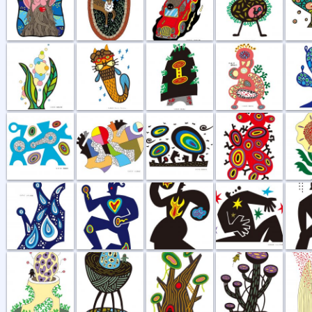
風薫る季節
キャットフィ...
侵入禁止
散歩する
揮発性
情報解析
３人寄れば
風が強い夜
痛みの構造
真夏の
しずくの効能
再び立ち上がる
拳を振り上げる
ショックを受...
愛はひ
おいしい匂い
孵化する装置
フィールドア...
空が飛べるはず
食事風景