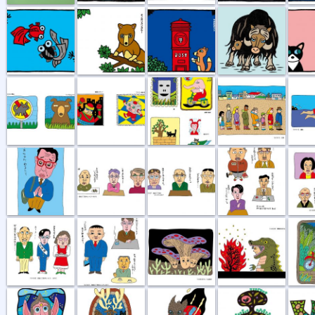
オオカミ禁止...
黄昏ロボット...
ゾウの三輪車
行列
遠泳
かあちゃんゆ...
困りましたね
おたがいさま...
用務員さんなど
不仲説
おまちどうさま
こんにちは寿...
キノコな気分
覚悟を決める
散歩の
星に願いを
お帰りなさい
オオカミ族
鳥の巣
森の中