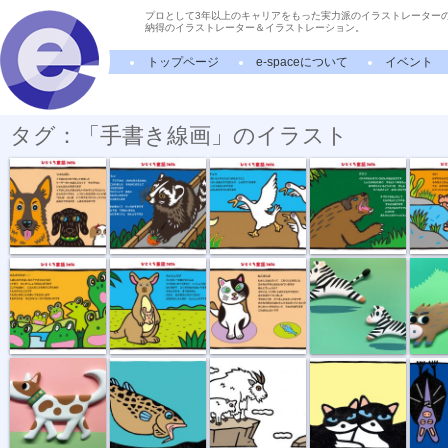
プロとして3年以上のキャリアをもった実力派のイラストレーター
納得のイラストレーター＆イラストレーション。
トップページ
e-spaceについて
イベント
タグ：「手書き線画」のイラスト
順番
ハクビシン
ガチョウは番...
グズリ
かばの
カエルの輪唱
誕生日
ねこまんま
シマウマ
イノシ
イヌのブチ
タラふく食べる
崖っぷちのシ...
ホントのキモチ
眠い眠い
プクとブク
キノボリカン...
山のポスト
ジャコウウシ
ケネル