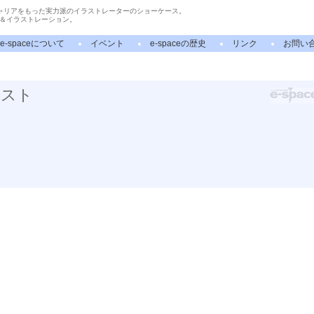
ャリアをもった実力派のイラストレーターのショーケース。
＆イラストレーション。
e-spaceについて
イベント
e-spaceの歴史
リンク
お問い
ラスト