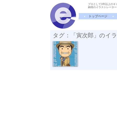
プロとして3年以上のキ
納得のイラストレーター
トップページ
タグ：「寅次郎」のイ
『TORA18 柴...