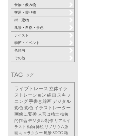
食物・飲み物
交通・乗り物
街・建物
風景・自然・景色
テイスト
季節・イベント
色傾向
その他
TAG
タグ
ライブトレース
立体イラ
ストレーション
線画
スキャ
ニング
手書き線画
デジタル
彩色
彩色
イラストレーター
画像に変換
人形は粘土
抽象
的作品
デジタル制作
リアルイ
ラスト
動物
挿絵
リノリウム版
画
キャラクター
風景
3DCG
雑