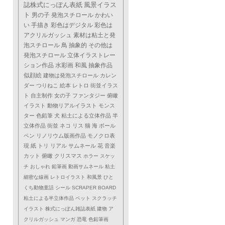
誌株式にっぽん表紙
風景イラス
ト
男の子
発泡スチロール
かわい
い
手描き
彩色はデジタル
彩色は
アクリルガッシュ
素材は粘土と発
泡スチロール
鳥
抽象的
その他は
発泡スチロール
立体イラストレー
ション作品
水彩画
和風
抽象作品
似顔絵
建物は発泡スチロール
カレン
ダー
つりねこ
絵本
レトロ
街並イラス
ト
自主制作
女の子
ファンタジー
俯瞰
イラスト
動物リアルイラスト
モンス
ター
色鉛筆
犬
粘土による立体作品
半
立体作品
街並
ネコ
リス
猫
海
ボール
ペン
リノリウム版画作品
モノクロ表
現
紙
トリ
リアル
サムネール
花
音楽
カット
俯瞰
クリスマス
ホラー
スケッ
チ
おしゃれ
鉛筆画
動画サムネール
粘土
細密な線画
レトロイラスト
和風景
ひと
くち動物童話
シール
SCRAPER BOARD
粘土による半立体作品
ペット
スクラッチ
イラスト
株式にっぽん雑誌表紙
建物
ア
クリルガッシュ
マンガ
恐竜
色鉛筆画