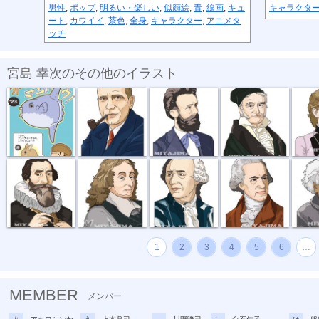
男性
,
ポップ
,
明るい・楽しい
,
似顔絵
,
青
,
線画
,
キュ
キャラクタ
ート
,
カワイイ
,
茶色
,
全身
,
キャラクター
,
アニメタ
ッチ
宮島 幸次のその他のイラスト
年賀状2023
理科の偉人似...
理科の偉人似...
理科の偉人似...
理科の偉
理科の偉人似...
理科の偉人似...
理科の偉人似...
理科の偉人似...
理科の偉
1
2
3
4
5
6
…
MEMBER
メンバー