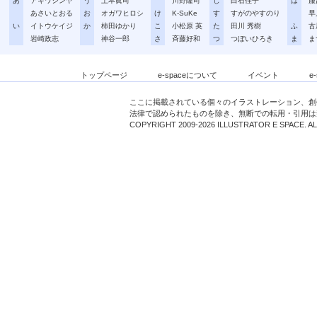
あ
アキワシンヤ
う
上本眞司
川野隆司
し
白石佳子
は
服
あさいとおる
お
オガワヒロシ
け
K-SuKe
す
すがのやすのり
早
い
イトウケイジ
か
柿田ゆかり
こ
小松原 英
た
田川 秀樹
ふ
古
岩崎政志
神谷一郎
さ
斉藤好和
つ
つぼいひろき
ま
ま
トップページ
e-spaceについて
イベント
e
ここに掲載されている個々のイラストレーション、創
法律で認められたものを除き、無断での転用・引用は
COPYRIGHT 2009-2026 ILLUSTRATOR E SPACE. A