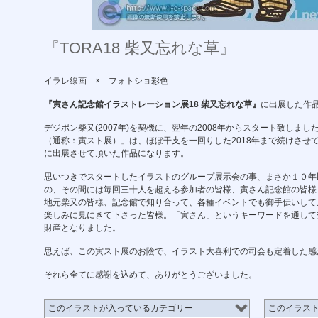
『TORA18 柴又忘れな草』
イラレ線画
×
フォトショ彩色
『寅さん記念館イラストレーション展18 柴又忘れな草』
に出展した作
デジポン柴又(2007年)を契機に、翌年の2008年からスタート致しま
（通称：寅スト展）」は、ほぼ干支を一回りした2018年まで続けさせ
に出展させて頂いた作品になります。
思いつきでスタートしたイラストのグループ展示会の事、まさか１０年
の、その間には毎回三十人を超える参加者の皆様、寅さん記念館の皆様
地元柴又の皆様、記念館で知り合って、各種イベントでも御手伝いして
楽しみに見にきて下さった皆様。「寅さん」というキーワードを通して
財産となりました。
思えば、この寅スト展のお陰で、イラスト大喜利での司会も定着した感
それら全てに感謝を込めて、ありがとうございました。
このイラストが入っているカテゴリー
このイラス