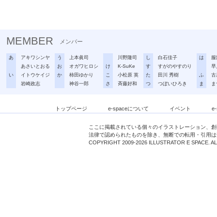
MEMBER
メンバー
あ
アキワシンヤ
う
上本眞司
川野隆司
し
白石佳子
は
服
あさいとおる
お
オガワヒロシ
け
K-SuKe
す
すがのやすのり
早
い
イトウケイジ
か
柿田ゆかり
こ
小松原 英
た
田川 秀樹
ふ
古
岩崎政志
神谷一郎
さ
斉藤好和
つ
つぼいひろき
ま
ま
トップページ
e-spaceについて
イベント
e
ここに掲載されている個々のイラストレーション、創
法律で認められたものを除き、無断での転用・引用は
COPYRIGHT 2009-2026 ILLUSTRATOR E SPACE. A